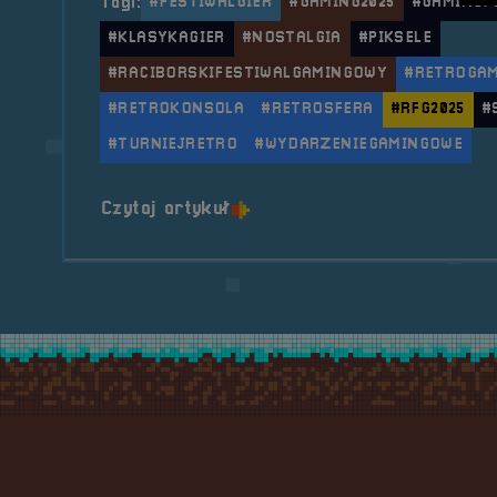
Tagi:
#FESTIWALGIER
#GAMING2025
#GAMINGF
#KLASYKAGIER
#NOSTALGIA
#PIKSELE
#RACIBORSKIFESTIWALGAMINGOWY
#RETROGA
#RETROKONSOLA
#RETROSFERA
#RFG2025
#
#TURNIEJRETRO
#WYDARZENIEGAMINGOWE
o tytule 2025.05.23-25 Mob
Czytaj artykuł