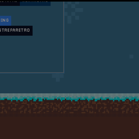
ESTIVAL
#GRYRETRO
MING
STREFARETRO
ilna RetroSfera na 6-tym Raciborskim Festiwalu Gam