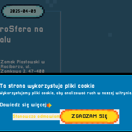
2025-04-09
troSfera na
alu
Zamek Piastowski w
Raciborzu, ul.
Zamkowa 2, 47-400
Racibórz
Ta strona wykorzystuje pliki cookie
tkacie nas podczas 6.
otowujemy dla Was
Wykorzystujemy pliki cookie, aby analizować ruch w naszej witrynie
w naszej Strefie Retro.
Dowiedz się więcej
ZGADZAM SIĘ
Stanowczo odmawiam
era
Wydarzenia