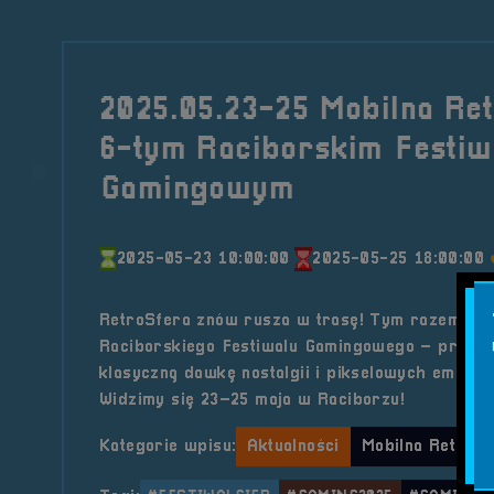
2025.05.23-25 Mobilna Re
6-tym Raciborskim Festiw
Gamingowym
2025-05-23 10:00:00
2025-05-25 18:00:00
RetroSfera znów rusza w trasę! Tym razem spo
Raciborskiego Festiwalu Gamingowego – przyg
klasyczną dawkę nostalgii i pikselowych emocji 
Widzimy się 23–25 maja w Raciborzu!
Kategorie wpisu:
Aktualności
Mobilna RetroSf