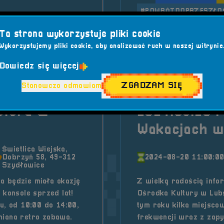
#POWRÓTDOPRZESZŁO
 RetroSfera w Michałowicach
Ta strona wykorzystuje pliki cookie
o tytu
Czytaj artykuł
Wykorzystujemy pliki cookie, aby analizować ruch w naszej witrynie
Dowiedz się więcej
2025-01-29
ZGADZAM SIĘ
Stanowczo odmawiam
Sfera w
2024.08.20 M
Wakacjach w
Świetlica Wiejska,
Dobrzyń 58, 49-312
2024-08-20 11:00:0
Szydłowice
a będzie miała okazję
Z wielką radością info
 konsole sprzed lat!
Ośrodka Kultury w Lub
u, od 10:00 do 14:00,
tym roku kilka miejsco
niana retro zabawa.
frekwencji wraz z zapy