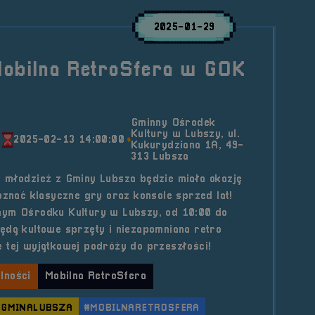
2025-01-29
Mobilna RetroSfera w GOK
Gminny Ośrodek
Kultury w Lubszy, ul.
2025-02-13 14:00:00
Kukurydziana 1A, 49-
313 Lubsza
 młodzież z Gminy Lubsza będzie miała okazję
oznać klasyczne gry oraz konsole sprzed lat!
nym Ośrodku Kultury w Lubszy, od 10:00 do
ędą kultowe sprzęty i niezapomniana retro
 tej wyjątkowej podróży do przeszłości!
lności
Mobilna RetroSfera
#GMINALUBSZA
#MOBILNARETROSFERA