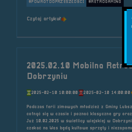
#POWRÓTDOPRZESZŁOŚCI
#RETROGAMING
o tytule 2025.02.14 Mobilna
Czytaj artykuł
2025.02.10 Mobilna Retro
Dobrzyniu
2025-02-10 10:00:00
2025-02-10 14:00:00
Podczas ferii zimowych młodzież z Gminy Lubsz
cofnąć się w czasie i poznać klasyczne gry oraz
Już 10.02.2025 w świetlicy wiejskiej w Dobrzyni
czekać na Was będą kultowe sprzęty i niezapom