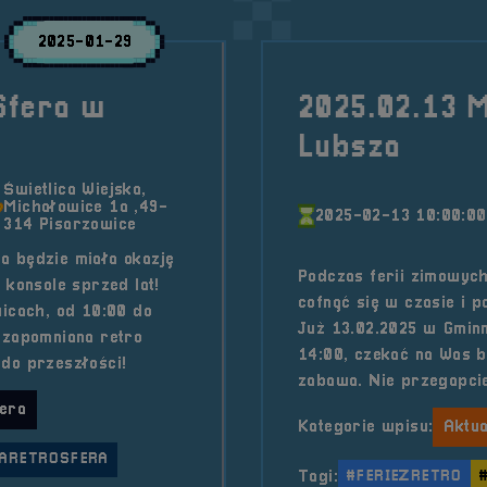
2025-01-29
Sfera w
2025.02.13 
Lubsza
Świetlica Wiejska,
Michałowice 1a ,49-
2025-02-13 10:00:00
314 Pisarzowice
a będzie miała okazję
Podczas ferii zimowych
 konsole sprzed lat!
cofnąć się w czasie i p
wicach, od 10:00 do
Już 13.02.2025 w Gmin
ezapomniana retro
14:00, czekać na Was b
do przeszłości!
zabawa. Nie przegapcie
era
Kategorie wpisu:
Aktua
ARETROSFERA
Tagi:
#FERIEZRETRO