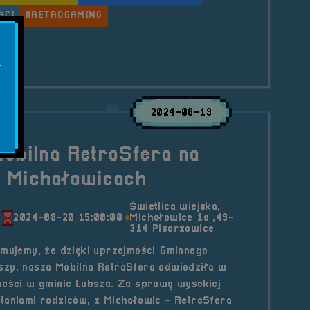
ŚCI
#RETROGAMING
le 2025.02.13 Mobilna RetroSfera w GOK Lubsza
.
2024-08-19
obilna RetroSfera na
 Michałowicach
Świetlica wiejska,
0
2024-08-20 15:00:00
Michałowice 1a ,49-
314 Pisarzowice
rmujemy, że dzięki uprzejmości Gminnego
szy, nasza Mobilna RetroSfera odwiedziła w
wości w gminie Lubsza. Za sprawą wysokiej
taniami rodziców, z Michałowic - RetroSfera