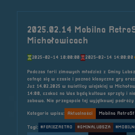
2025.02.14 Mobilna Retro
Michałowicach
2025-02-14 10:00:00
2025-02-14 14:00:00
Podczas ferii zimowych młodzież z Gminy Lubsz
cofnąć się w czasie i poznać klasyczne gry oraz
Już 14.02.2025 w świetlicy wiejskiej w Michało
14:00, czekać na Was będą kultowe sprzęty i ni
zabawa. Nie przegapcie tej wyjątkowej podróży 
Kategorie wpisu:
Aktualności
Mobilna RetroSf
Tagi:
#FERIEZRETRO
#GMINALUBSZA
#MOBILN