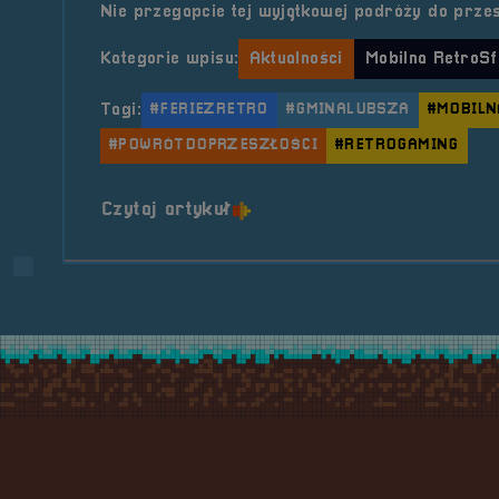
Nie przegapcie tej wyjątkowej podróży do przes
Kategorie wpisu:
Aktualności
Mobilna RetroSf
Tagi:
#FERIEZRETRO
#GMINALUBSZA
#MOBILN
#POWRÓTDOPRZESZŁOŚCI
#RETROGAMING
o tytule 2025.02.10 Mobilna
Czytaj artykuł