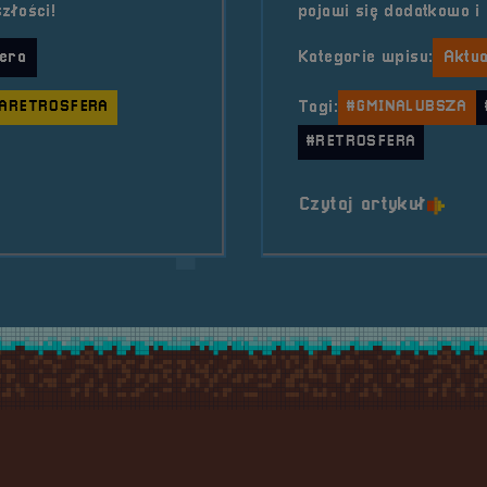
złości!
pojawi się dodatkowo i 
era
Kategorie wpisu:
Aktua
ARETROSFERA
Tagi:
#GMINALUBSZA
#RETROSFERA
 RetroSfera w Dobrzyniu
o tytu
Czytaj artykuł