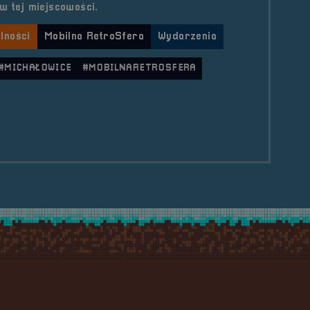
w tej miejscowości.
lności
Mobilna RetroSfera
Wydarzenia
#MICHAŁOWICE
#MOBILNARETROSFERA
le 2024.08.20 Mobilna RetroSfera na Wakacjach w Mi