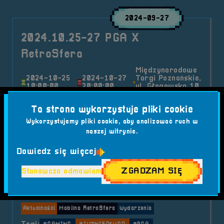
2024-09-27
2024.10.25-27 PGA X
RetroSfera
Międzynarodowe
2024-10-25
2024-10-27
Targi Poznańskie,
10:00:00
20:00:00
ul. Głogowska 10,
60-734 Poznań
🌟 PGA X RetroSfera - Tajemnicza współpraca
Ta strona wykorzystuje pliki cookie
z największym wydarzeniem gamingowym w
Wykorzystujemy pliki cookie, aby analizować ruch w
naszej witrynie.
Polsce! 🌟 Mamy dla Was coś naprawdę
wyjątkowego! RetroSfera nawiązała współpracę
Dowiedz się więcej
z Poznań Game Arena – największym i
najbardziej prestiżowym wydarzeniem
ZGADZAM SIĘ
Stanowczo odmawiam
gamingowym w Polsce! 🎮🔥
Kategorie wpisu:
Aktualności
Mobilna RetroSfera
Wydarzenia