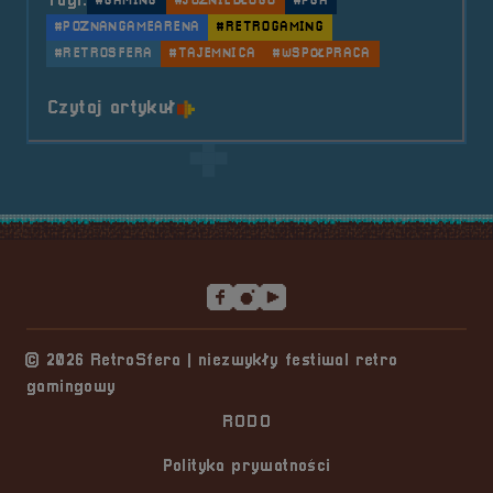
Tagi:
#GAMING
#JUŻNIEDŁUGO
#PGA
#POZNANGAMEARENA
#RETROGAMING
#RETROSFERA
#TAJEMNICA
#WSPÓŁPRACA
o tytule 2024.10.25-27 PGA X Ret
Czytaj artykuł
Stopka serwisu
© 2026 RetroSfera | niezwykły festiwal retro
gamingowy
RODO
Polityka prywatności