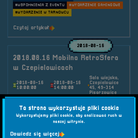
#WSPOMNIENIA Z EVENTU
#WYDARZENIE GAMINGOWE
#WYDARZENIE W TARNOWCU
o tytule 2018.08.17 Mobilna Retr
Czytaj artykuł
2018-08-16
2018.08.16 Mobilna RetroSfera
w Czepielowicach
Sala wiejska,
2018-08-16
2018-08-16
Czepielowice
10:00:00
14:00:00
45, 49-314
Pisarzowice
16 sierpnia zawitaliśmy do Czepielowic, gdzie
Ta strona wykorzystuje pliki cookie
dzięki wsparciu gminy Lubsza mieliśmy okazję
Wykorzystujemy pliki cookie, aby analizować ruch w
przeprowadzić kolejną edycję naszej mobilnej
naszej witrynie.
wystawy.
Kategorie wpisu:
Dowiedz się więcej