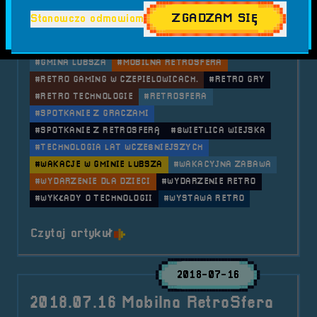
Aktualności
Mobilna RetroSfera
Wydarzenia
ZGADZAM SIĘ
Stanowczo odmawiam
Tagi:
#CZEPIELOWICE
#EDUKACJA O TECHNOLOGII
#GAMING DLA DZIECI
#GAMING W CZEPIELOWICACH
#GMINA LUBSZA
#MOBILNA RETROSFERA
#RETRO GAMING W CZEPIELOWICACH.
#RETRO GRY
#RETRO TECHNOLOGIE
#RETROSFERA
#SPOTKANIE Z GRACZAMI
#SPOTKANIE Z RETROSFERĄ
#ŚWIETLICA WIEJSKA
#TECHNOLOGIA LAT WCZEŚNIEJSZYCH
#WAKACJE W GMINIE LUBSZA
#WAKACYJNA ZABAWA
#WYDARZENIE DLA DZIECI
#WYDARZENIE RETRO
#WYKŁADY O TECHNOLOGII
#WYSTAWA RETRO
o tytule 2018.08.16 Mobilna Retr
Czytaj artykuł
2018-07-16
2018.07.16 Mobilna RetroSfera