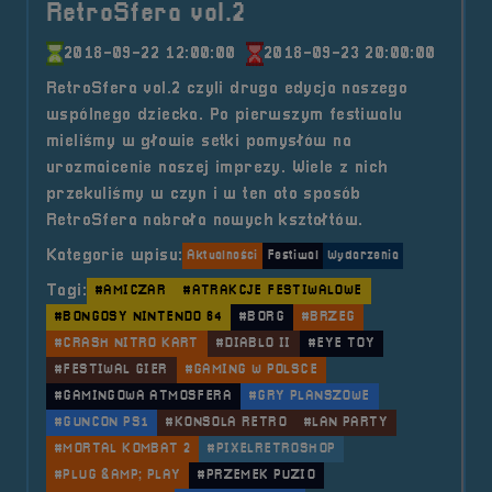
RetroSfera vol.2
2018-09-22 12:00:00
2018-09-23 20:00:00
RetroSfera vol.2 czyli druga edycja naszego
wspólnego dziecka. Po pierwszym festiwalu
mieliśmy w głowie setki pomysłów na
urozmaicenie naszej imprezy. Wiele z nich
przekuliśmy w czyn i w ten oto sposób
RetroSfera nabrała nowych kształtów.
Kategorie wpisu:
Aktualności
Festiwal
Wydarzenia
Tagi:
#AMICZAR
#ATRAKCJE FESTIWALOWE
#BONGOSY NINTENDO 64
#BORG
#BRZEG
#CRASH NITRO KART
#DIABLO II
#EYE TOY
#FESTIWAL GIER
#GAMING W POLSCE
#GAMINGOWA ATMOSFERA
#GRY PLANSZOWE
#GUNCON PS1
#KONSOLA RETRO
#LAN PARTY
#MORTAL KOMBAT 2
#PIXELRETROSHOP
#PLUG &AMP; PLAY
#PRZEMEK PUZIO