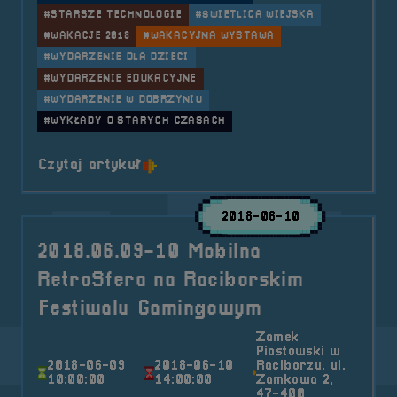
#STARSZE TECHNOLOGIE
#ŚWIETLICA WIEJSKA
#WAKACJE 2018
#WAKACYJNA WYSTAWA
#WYDARZENIE DLA DZIECI
#WYDARZENIE EDUKACYJNE
#WYDARZENIE W DOBRZYNIU
#WYKŁADY O STARYCH CZASACH
o tytule 2018.07.16 Mobilna Retr
Czytaj artykuł
2018-06-10
2018.06.09-10 Mobilna
RetroSfera na Raciborskim
Festiwalu Gamingowym
Zamek
Piastowski w
2018-06-09
2018-06-10
Raciborzu, ul.
10:00:00
14:00:00
Zamkowa 2,
47-400