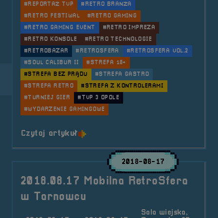
#REPORTAŻ TVP
#RETRO BRANŻA
#RETRO FESTIWAL
#RETRO GAMING
#RETRO GAMING EVENT
#RETRO IMPREZA
#RETRO KONSOLE
#RETRO TECHNOLOGIE
#RETROBAZAR
#RETROSFERA
#RETROSFERA VOL.2
#SOUL CALIBUR II
#STREFA 18+
#STREFA BEZ PRĄDU
#STREFA GASTRO
#STREFA RETRO
#STREFA Z KONTROLERAMI
#TURNIEJ GIER
#TVP 3 OPOLE
#WYDARZENIE GAMINGOWE
o tytule 2018.09.21, 22 i 23 Fest
Czytaj artykuł
2018-08-17
2018.08.17 Mobilna RetroSfera
w Tarnowcu
Sala wiejska,