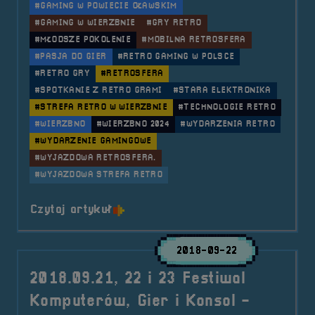
#GAMING W POWIECIE OŁAWSKIM
#GAMING W WIERZBNIE
#GRY RETRO
#MŁODSZE POKOLENIE
#MOBILNA RETROSFERA
#PASJA DO GIER
#RETRO GAMING W POLSCE
#RETRO GRY
#RETROSFERA
#SPOTKANIE Z RETRO GRAMI
#STARA ELEKTRONIKA
#STREFA RETRO W WIERZBNIE
#TECHNOLOGIE RETRO
#WIERZBNO
#WIERZBNO 2024
#WYDARZENIA RETRO
#WYDARZENIE GAMINGOWE
#WYJAZDOWA RETROSFERA.
#WYJAZDOWA STREFA RETRO
o tytule 2018.10.20 Mobilna Retr
Czytaj artykuł
2018-09-22
2018.09.21, 22 i 23 Festiwal
Komputerów, Gier i Konsol -