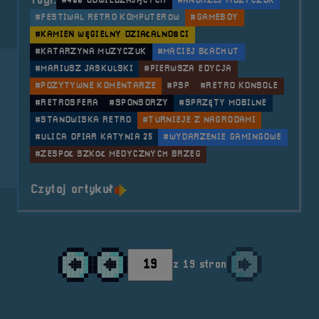
Tagi:
#400 ODWIEDZAJĄCYCH
#ANDRZEJ MUZYCZUK
#FESTIWAL RETRO KOMPUTERÓW
#GAMEBOY
#KAMIEŃ WĘGIELNY DZIAŁALNOŚCI
#KATARZYNA MUZYCZUK
#MACIEJ BŁACHUT
#MARIUSZ JASKULSKI
#PIERWSZA EDYCJA
#POZYTYWNE KOMENTARZE
#PSP
#RETRO KONSOLE
#RETROSFERA
#SPONSORZY
#SPRZĘTY MOBILNE
#STANOWISKA RETRO
#TURNIEJE Z NAGRODAMI
#ULICA OFIAR KATYNIA 25
#WYDARZENIE GAMINGOWE
#ZESPÓŁ SZKÓŁ MEDYCZNYCH BRZEG
o tytule 2017.11.18 i 19 RetroSfer
Czytaj artykuł
z 19 stron
Przejdź do 1 strony
Przejdź do poprzedniej strony
Przejdź do nastę