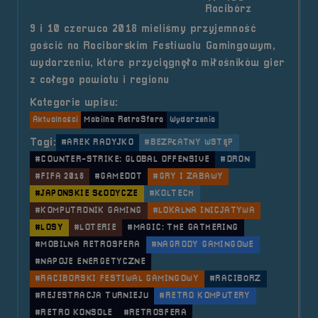
Racibórz
9 i 10 czerwca 2018 mieliśmy przyjemność
gościć na Raciborskim Festiwalu Gamingowym,
wydarzeniu, które przyciągnęło miłośników gier
z całego powiatu i regionu
Kategorie wpisu:
Aktualności
Mobilna RetroSfera
Wydarzenia
Tagi:
#AREK RADYJKO
#BEZPŁATNY WSTĘP
#COUNTER-STRIKE: GLOBAL OFFENSIVE
#DRON
#FIFA 2018
#GAMEDOT
#GRY I ZABAWY
#JAPOŃSKIE SŁODYCZE
#KOLTECH
#KOMPUTRONIK GAMING
#LOKALNA INICJATYWA
#LOSY
#LOTERIE
#MAGIC: THE GATHERING
#MOBILNA RETROSFERA
#NAGRODY GAMINGOWE
#NAPOJE ENERGETYCZNE
#RACIBORSKI FESTIWAL GAMINGOWY
#RACIBÓRZ
#REJESTRACJA TURNIEJU
#RETRO KOMPUTERY
#RETRO KONSOLE
#RETROSFERA