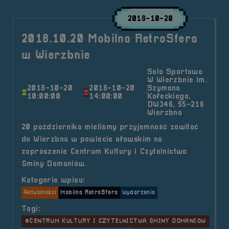
2018-10-20
2018.10.20 Mobilna RetroSfera
w Wierzbnie
Sala Sportowa
W Wierzbnie im.
2018-10-20
2018-10-20
Szymona
10:00:00
14:00:00
Kołeckiego,
DW346, 55-216
Wierzbno
20 października mieliśmy przyjemność zawitać
do Wierzbna w powiecie oławskim na
zaproszenie Centrum Kultury i Czytelnictwa
Gminy Domaniów.
Kategorie wpisu:
Aktualności
Mobilna RetroSfera
Wydarzenia
Tagi:
#CENTRUM KULTURY I CZYTELNICTWA GMINY DOMANIÓW