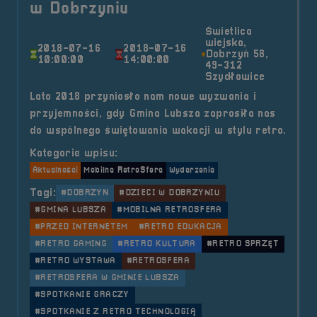
w Dobrzyniu
Świetlica
wiejska,
2018-07-16
2018-07-16
Dobrzyń 58,
10:00:00
14:00:00
49-312
Szydłowice
Lato 2018 przyniosło nam nowe wyzwania i
przyjemności, gdy Gmina Lubsza zaprosiła nas
do wspólnego świętowania wakacji w stylu retro.
Kategorie wpisu:
Aktualności
Mobilna RetroSfera
Wydarzenia
Tagi:
#DOBRZYŃ
#DZIECI W DOBRZYNIU
#GMINA LUBSZA
#MOBILNA RETROSFERA
#PRZED INTERNETEM
#RETRO EDUKACJA
#RETRO GAMING
#RETRO KULTURA
#RETRO SPRZĘT
#RETRO WYSTAWA
#RETROSFERA
#RETROSFERA W GMINIE LUBSZA
#SPOTKANIE GRACZY
#SPOTKANIE Z RETRO TECHNOLOGIĄ