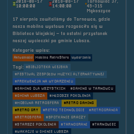
2018-08-17
2018-08-17
Tarnowiec 37,
10:00:00
14:00:00
49-315
Mąkoszyce
17 sierpnia zawitaliśmy do Tarnowca, gdzie
nasza mobilna wystawa rozgościła się w
Bibliotece Wiejskiej – to ostatni przystanek
naszej wycieczki po gminie Lubsza.
Kategorie wpisu:
Aktualności
Mobilna RetroSfera
Wydarzenia
Tagi:
#BIBLIOTEKA WIEJSKA
#FESTIWAL ZESPOŁÓW MUZYKI ALTERNATYWNEJ
#FREKWENCJA NA WYDARZENIU
#GAMING DLA WSZYSTKICH
#GAMING W TARNOWCU
#GMINA LUBSZA
#MŁODSZE POKOLENIA
#MOBILNA RETROSFERA
#RETRO GAMING
#RETRO GRY
#RETRO TECHNOLOGIE
#RETROGRANIA
#RETROSFERA
#SPOTKANIE GRACZY
#STARSZE POKOLENIA
#TARNOGRANI
#TARNOWIEC
#WAKACJE W GMINIE LUBSZA