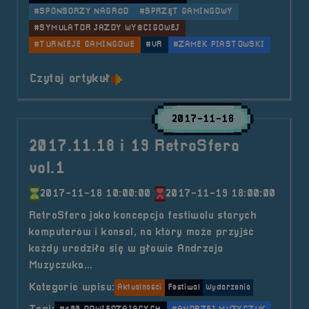
#SPONSORZY NAGRÓD
#SPRZĘT GAMINGOWY
#SYMULATOR JAZDY WYŚCIGOWEJ
#TURNIEJE GAMINGOWE
#VR
#ZAMEK PIASTOWSKI
o tytule 2018.06.09-10 Mobilna R
Czytaj artykuł
2017-11-18
2017.11.18 i 19 RetroSfera
vol.1
2017-11-18 10:00:00
2017-11-19 18:00:00
RetroSfera jako koncepcja festiwalu starych
komputerów i konsol, na który może przyjść
każdy urodziła się w głowie Andrzeja
Muzyczuka...
Kategorie wpisu:
Aktualności
Festiwal
Wydarzenia