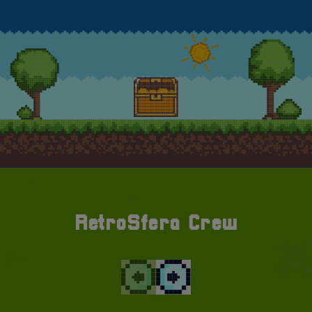
Kliknij w skrzynię ze skarbe
RetroSfera Crew
Wróć do poprzedniego widoku
Przewiń do następnego wi