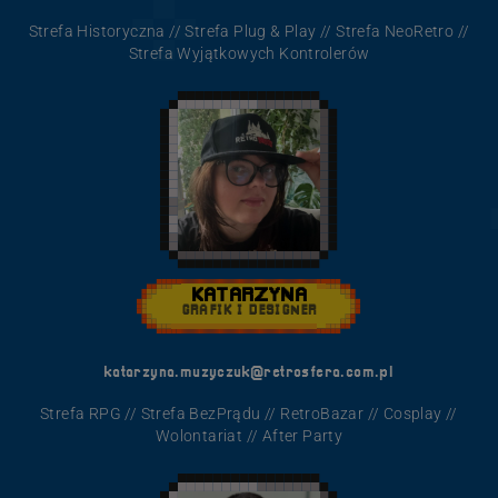
Strefa Historyczna // Strefa Plug & Play // Strefa NeoRetro //
Strefa Wyjątkowych Kontrolerów
KATARZYNA
GRAFIK I DESIGNER
katarzyna.muzyczuk@retrosfera.com.pl
Strefa RPG // Strefa BezPrądu // RetroBazar // Cosplay //
Wolontariat // After Party