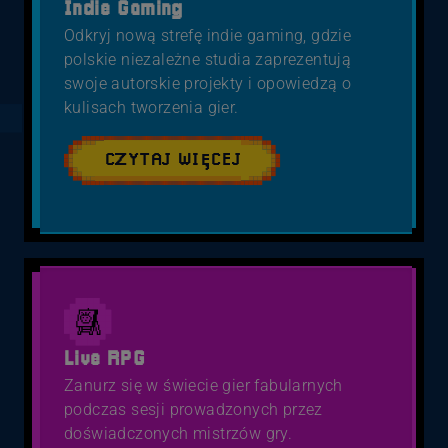
Indie Gaming
Odkryj nową strefę indie gaming, gdzie
polskie niezależne studia zaprezentują
swoje autorskie projekty i opowiedzą o
kulisach tworzenia gier.
CZYTAJ WIĘCEJ
Live RPG
Zanurz się w świecie gier fabularnych
podczas sesji prowadzonych przez
doświadczonych mistrzów gry.