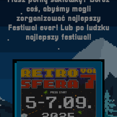
Masz pełną sakiewkę? Dołóż
coś, abyśmy mogli
zorganizować najlepszy
Festiwal ever! Lub po ludzku
najlepszy festiwal!