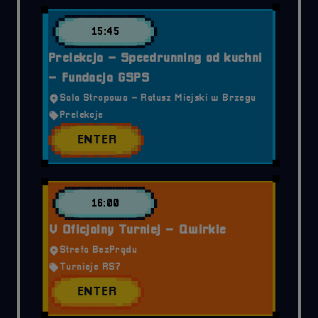
15:45
Prelekcja – Speedrunning od kuchni
– Fundacja GSPS
Sala Stropowa – Ratusz Miejski w Brzegu
Prelekcje
ENTER
16:00
V Oficjalny Turniej – Qwirkle
Strefa BezPrądu
Turnieje RS7
ENTER