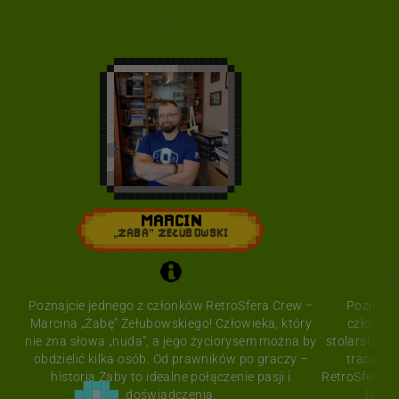
MARCIN
„ŻABA” ŻEŁUBOWSKI
Poznajcie jednego z członków RetroSfera Crew –
Poznajci
Marcina „Żabę” Żełubowskiego! Człowieka, który
człowiek
nie zna słowa „nuda”, a jego życiorysem można by
stolarstwo a
obdzielić kilka osób. Od prawników po graczy –
tracąc an
historia Żaby to idealne połączenie pasji i
RetroSferę vo
doświadczenia.
I rob