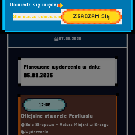
Dowiedz się więcej
05.09.2025
ZGADZAM SIĘ
Stanowczo odmawiam
06.09.2025
07.09.2025
Planowane wydarzenia w dniu:
05.09.2025
12:00
Oficjalne otwarcie Festiwalu
Sala Stropowa – Ratusz Miejski w Brzegu
Wydarzenia