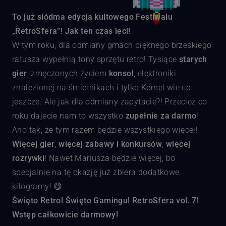
To już siódma edycja kultowego Festiwalu
„RetroSfera”! Jak ten czas leci!
W tym roku, dla odmiany gmach pięknego brzeskiego
ratusza wypełnią tony sprzętu retro! Tysiące
starych
gier
, zmęczonych życiem
konsol
, elektroniki
znalezionej na śmietnikach i tylko Kernel wie co
jeszcze. Ale jak dla odmiany zapytacie?! Przecież co
roku dajecie nam to wszystko
zupełnie za darmo
!
Ano tak, że tym razem będzie wszystkiego więcej!
Więcej gier
,
więcej zabawy i konkursów
,
więcej
rozrywki
! Nawet
Mariusza
będzie więcej, bo
specjalnie na tę okazję już zbiera dodatkowe
kilogramy! 😋
Święto Retro! Święto Gamingu! RetroSfera vol. 7!
Wstęp całkowicie darmowy!