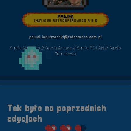
PAWEŁ
INŻYNIER RETROSFEROWEGO R & D
pawel.lopuszanski@retrosfera.com.pl
Strefa NewTech // Strefa Arcade // Strefa PC LAN // Strefa
Turniejowa
Tak było na poprzednich
edycjach