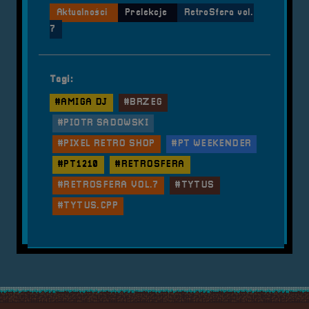
Aktualności
Prelekcje
RetroSfera vol.
7
Tagi:
#AMIGA DJ
#BRZEG
#PIOTR SADOWSKI
#PIXEL RETRO SHOP
#PT WEEKENDER
#PT1210
#RETROSFERA
#RETROSFERA VOL.7
#TYTUS
#TYTUS.CPP