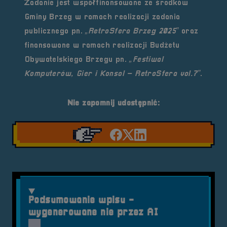
Zadanie jest współfinansowane ze środków
Gminy Brzeg
w ramach realizacji zadania
publicznego pn.
„RetroSfera Brzeg 2025”
oraz
finansowane w ramach realizacji
Budżetu
Obywatelskiego Brzegu
pn.
„Festiwal
Komputerów, Gier i Konsol – RetroSfera vol.7”
.
Nie zapomnij udostępnić:
Udostępnij na facebook'
Udostępnij na Twiter
Udostępnij na Link
Podsumowanie wpisu -
wygenerowane nie przez AI