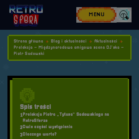
Przejdź do nawigacji
Przejdź do stopki
Przejdź do treści
MENU
Wyszuk
Strona główna
Blog i aktualności
Aktualności
Prelekcja – Międzynarodowa amigowa scena DJ’ska –
Piotr Sadowski
Spis treści
Prelekcja Piotra „Tytusa” Sadowskiego na
1
RetroSferze
Dwie części wystąpienia
2
Dlaczego warto?
3