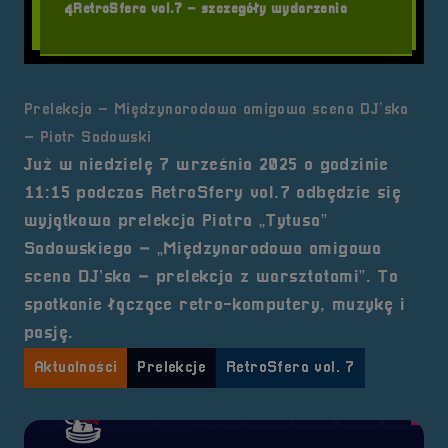
RetroSfera vol.7 – szczegóły wydarzenia
4
Prelekcja – Międzynarodowa amigowa scena DJ’ska
– Piotr Sadowski
Już w niedzielę 7 września 2025 o godzinie
11:15 podczas RetroSfery vol.7 odbędzie się
wyjątkowa prelekcja Piotra „Tytusa”
Sadowskiego – „Międzynarodowa amigowa
scena DJ’ska – prelekcja z warsztatami”. To
spotkanie łączące retro-komputery, muzykę i
pasję.
Aktualności
Prelekcje
RetroSfera vol. 7