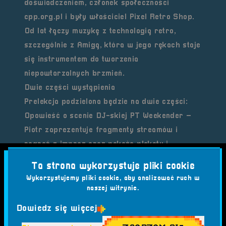
doświadczeniem, członek społeczności
cpp.org.pl
i były właściciel
Pixel Retro Shop
.
Od lat łączy muzykę z technologią retro,
szczególnie z Amigą, która w jego rękach staje
się instrumentem do tworzenia
niepowtarzalnych brzmień.
Dwie części wystąpienia
Prelekcja podzielona będzie na dwie części:
Opowieść o scenie DJ-skiej PT Weekender
–
Piotr zaprezentuje fragmenty streamów i
nagrań z imprez oraz pokaże plakaty i
materiały dokumentujące rozwój
Ta strona wykorzystuje pliki cookie
międzynarodowej amigowej sceny DJ-skiej.
Wykorzystujemy pliki cookie, aby analizować ruch w
Warsztaty praktyczne
– przy pomocy Amigi
naszej witrynie.
wyposażonej w RGB2HDMI pokaże działanie
Dowiedz się więcej
programu
PT1210
, zademonstruje