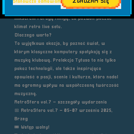
ZGADZAM SIĘ
Stanowczo odmawiam
przykładowy utwór i możliwości jego edycji.
Uczestnicy zobaczą także pełny setup z
mikserem i drugą Amigą, co pozwoli poczuć
klimat retro live setu.
Dlaczego warto?
To wyjątkowa okazja, by poznać świat, w
którym klasyczne komputery spotykają się z
muzyką klubową. Prelekcja Tytusa to nie tylko
pokaz technologii, ale także inspirująca
opowieść o pasji, scenie i kulturze, która nadal
ma ogromny wpływ na współczesną twórczość
muzyczną.
RetroSfera vol.7 – szczegóły wydarzenia
📅
RetroSfera vol.7 – 05-07 września 2025,
Brzeg
🎟 Wstęp wolny!