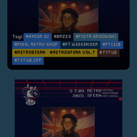
Tagi:
#AMIGA DJ
#BRZEG
#PIOTR SADOWSKI
#PIXEL RETRO SHOP
#PT WEEKENDER
#PT1210
#RETROSFERA
#RETROSFERA VOL.7
#TYTUS
#TYTUS.CPP