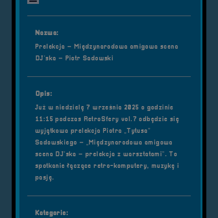
Nazwa:
Prelekcja – Międzynarodowa amigowa scena
DJ’ska – Piotr Sadowski
Opis:
Już w niedzielę 7 września 2025 o godzinie
11:15 podczas RetroSfery vol.7 odbędzie się
wyjątkowa prelekcja Piotra „Tytusa”
Sadowskiego – „Międzynarodowa amigowa
scena DJ’ska – prelekcja z warsztatami”. To
spotkanie łączące retro-komputery, muzykę i
pasję.
Kategorie: