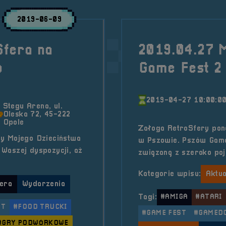
2019-06-09
Sfera na
2019.04.27 
o
Game Fest 2
2019-04-27 10:00:0
Stegu Arena, ul.
Oleska 72, 45-222
Opole
Załoga RetroSfery pon
ty Mojego Dzieciństwa
w Pszowie. Pszów Game
Waszej dyspozycji, aż
związaną z szeroko poj
Kategorie wpisu:
Aktua
era
Wydarzenia
Tagi:
#AMIGA
#ATARI
RT
#FOOD TRUCKI
#GAME FEST
#GAMEDO
#GRY PODWÓRKOWE