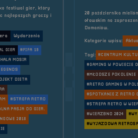
 festiwal gier, który
20 października mieli
c najlepszych graczy i
oławskim na zaproszeni
Domaniów.
era
Wydarzenia
Kategorie wpisu:
Aktua
AL GIER
#FIFA 19
Tagi:
#CENTRUM KULTU
#HALA MOSIR
#GAMING W POWIECIE 
LEGENDS
#MŁODSZE POKOLENIE
OJEKT DIETA
#RETRO GAMING W POL
RA
#SPOTKANIE Z RETRO 
AM
#STREFA RETRO
#STREFA RETRO W WIE
LNA PASJA DO GIER.
#WIERZBNO 2024
#WY
NGOWE 2018
#WYJAZDOWA RETROSF
IE