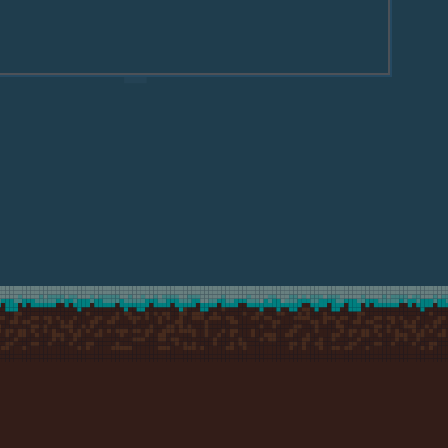
le 2018.10.20 Mobilna RetroSfera w Wierzbnie
owice
nej strony