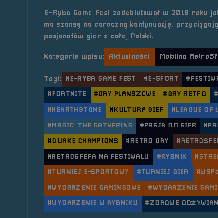
E-Ryba Game Fest zadebiutował w 2018 roku jako
ma szansę na coroczną kontynuację, przyciągają
pasjonatów gier z całej Polski.
Kategorie wpisu:
Aktualności
Mobilna RetroSf
Tagi:
#E-RYBA GAME FEST
#E-SPORT
#FESTIW
#FORTNITE
#GRY PLANSZOWE
#GRY RETRO
#HEARTHSTONE
#KULTURA GIER
#LEAGUE OF 
#MAGIC: THE GATHERING
#PASJA DO GIER
#PR
#QUAKE CHAMPIONS
#RETRO GRY
#RETROSFE
#RETROSFERA NA FESTIWALU
#RYBNIK
#STRE
#TURNIEJ E-SPORTOWY
#TURNIEJ GIER
#WSPÓ
#WYDARZENIE GAMINGOWE
#WYDARZENIE GAMI
#WYDARZENIE W RYBNIKU
#ZDROWE ODŻYWIAN