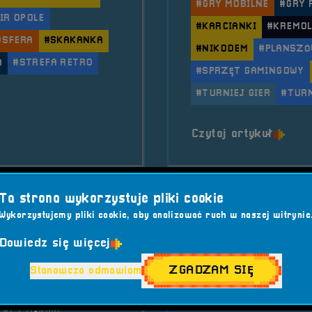
#GRY MOBILNE
#GRY 
IR OPOLE
#KARCIANKI
#KREMO
OSFERA
#SKAKANKA
#NIKODEM
#PLANSZÓ
A
#STREFA RETRO
#SPRZĘT GAMINGOWY
#TURNIEJ GIER
#TUR
 RetroSfera na wydarzeniu Sporty Mojego Dzieciństw
o tytu
Czytaj artykuł
2018-11-11
Ta strona wykorzystuje pliki cookie
Wykorzystujemy pliki cookie, aby analizować ruch w naszej witrynie
troSfera na
2018.10.20 
Dowiedz się więcej
szowice
Wierzbnie
ZGADZAM SIĘ
Stanowczo odmawiam
MOSiR Rybnik, ul.
Jastrzębska 3b, 44-
2018-10-20 10:00:0
274 Rybnik