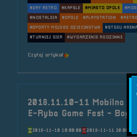
#GRY RETRO
#KAPSLE
#MIASTO OPOLE
#MOS
#NOSTALGIA
#OPOLE
#PLAYSTATION
#RETR
#SPORTY MOJEGO DZIECIŃSTWA
#STEGU AREN
#TURNIEJ GIER
#WYDARZENIE RODZINNE
o tytule 2019.06.09 Mobilna
Czytaj artykuł
2018.11.10-11 Mobilna Re
E-Ryba Game Fest - Bogu
2018-11-10 10:00:00
2018-11-11 20:00:00