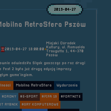
2019-04-27
Mobilna RetroSfera Pszów
Miejski Ośrodek
Kultury, ul. Romualda
0
2019-04-27 18:00:00
Traugutta 1, 44-370
Pszów
ownie odwiedziła Śląsk goszcząc po raz drugi
 Fest 2 była już drugą edycją imprezy
ętym game’ingiem.
lności
Mobilna RetroSfera
Wydarzenia
#DRONY
#E-SPORT
#FIFA 19
#FORTNITE
T RYBNIK
#GRY KOMPUTEROWE