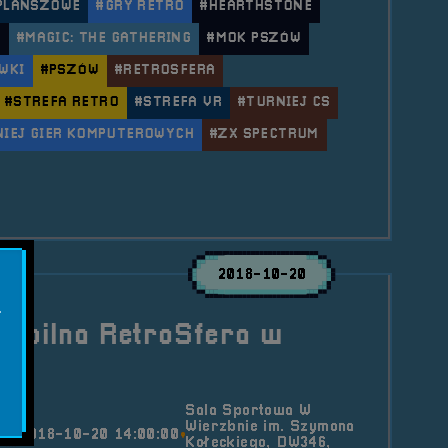
PLANSZOWE
#GRY RETRO
#HEARTHSTONE
L
#MAGIC: THE GATHERING
#MOK PSZÓW
WKI
#PSZÓW
#RETROSFERA
#STREFA RETRO
#STREFA VR
#TURNIEJ CS
NIEJ GIER KOMPUTEROWYCH
#ZX SPECTRUM
a w Opolu
le 2019.04.27 Mobilna RetroSfera Pszów Game Fest 2
2018-10-20
.
Mobilna RetroSfera w
Sala Sportowa W
Wierzbnie im. Szymona
0
2018-10-20 14:00:00
Kołeckiego, DW346,