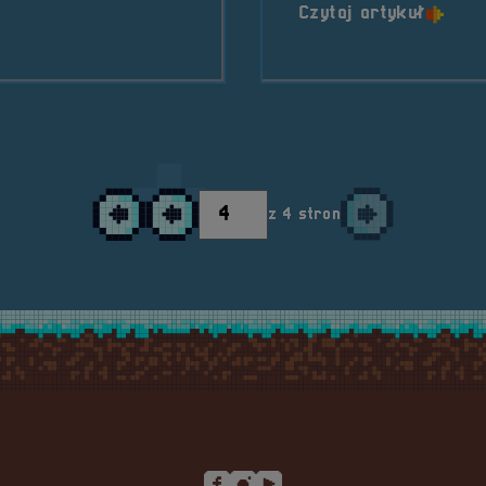
o tytu
Czytaj artykuł
ilna RetroSfera na E-Ryba Game Fest &#8211; Bogusz
z 4 stron
Przejdź do 1 strony
Przejdź do poprzedniej strony
Przejdź do następ