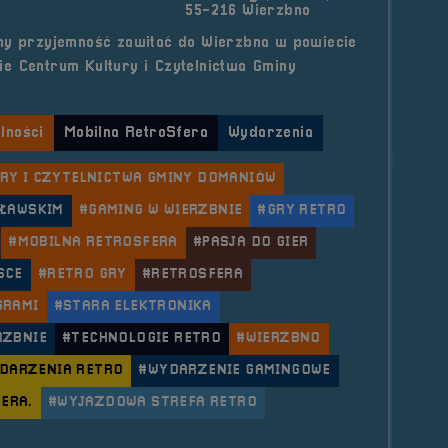
55-216 Wierzbno
śmy przyjemność zawitać do Wierzbna w powiecie
e Centrum Kultury i Czytelnictwa Gminy
lności
Mobilna RetroSfera
Wydarzenia
RY I CZYTELNICTWA GMINY DOMANIÓW
OŁAWSKIM
#GAMING W WIERZBNIE
#GRY RETRO
#MOBILNA RETROSFERA
#PASJA DO GIER
SCE
#RETRO GRY
#RETROSFERA
GRAMI
#STARA ELEKTRONIKA
RZBNIE
#TECHNOLOGIE RETRO
#WIERZBNO
DARZENIA RETRO
#WYDARZENIE GAMINGOWE
ERA.
#WYJAZDOWA STREFA RETRO