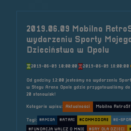
2019.06.09 Mobilna Retro
wydarzeniu Sporty Mojeg
Dzieciństwa w Opolu
2019-06-09 10:00:00
2019-06-09 18:00:00
Od godziny 12:00 jesteśmy na wydarzeniu Spor
w Stegu Arena Opole gdzie przygotowaliśmy do 
20 stanowisk!
Kategorie wpisu:
Aktualności
Mobilna RetroSf
Tagi:
#AMIGA
#ATARI
#COMMODORE
#E-SPO
#FUNDACJA WALCZ O MNIE
#GRY DLA DZIECI