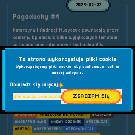
2025-02-03
Pogaduchy #4
Katarzyna i Andrzej Muzyczuk powracają przed
kamerę, by omówić kilka wyjątkowych tematów
ze świata gier, literatury i technologii! W
najnowszym odcinku znajdziecie solidną dawkę
Ta strona wykorzystuje pliki cookie
wiedzy, ciekawostek i emocji, a także kilka
ekscytujących zapowiedzi.
Wykorzystujemy pliki cookie, aby analizować ruch w
naszej witrynie.
Kategorie wpisu:
Aktualności
Podcast
Dowiedz się więcej
Tagi:
#ANDRZEJ MUZYCZUK
#AUKCJA
#DARK PROJECT ONIONITE WIRED
ZGADZAM SIĘ
Stanowczo odmawiam
#FINAL SYMPHONY II
#GAMING
#INSTAGRAM
#KATARZYNA MUZYCZUK
#KLAWIATURA
#KONCERT
#KONKURS
#KOSZULKA RETROSFERY
#KSIĄŻKA
#MOBAPAD N1HD
#NOWY ODCINEK
#RECENZJE
#RETRO
#RETROSFERA
#TECHNOLOGIE