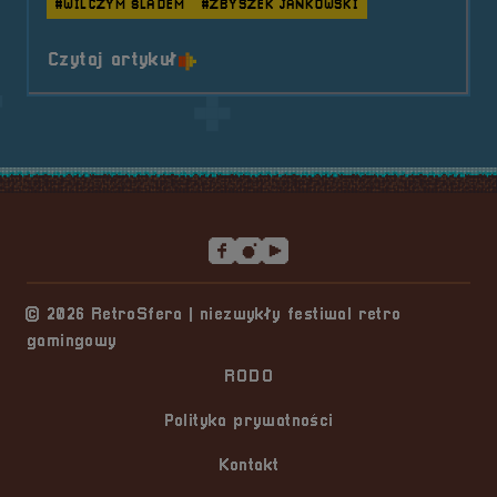
#WILCZYM ŚLADEM
#ZBYSZEK JANKOWSKI
o tytule Pogaduchy #4
Czytaj artykuł
Stopka serwisu
© 2026 RetroSfera | niezwykły festiwal retro
gamingowy
RODO
Polityka prywatności
Kontakt