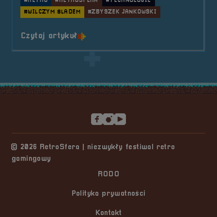
#RETRO
#RETROSFERA
#TECHNOLOGIE
#WILCZYM ŚLADEM
#ZBYSZEK JANKOWSKI
o tytule Pogaduchy #4
Czytaj artykuł
Stopka serwisu
© 2026 RetroSfera | niezwykły festiwal retro
gamingowy
RODO
Polityka prywatności
Kontakt