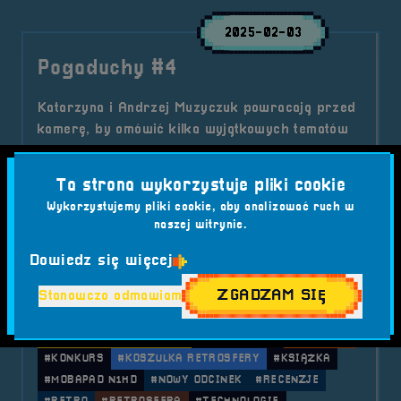
2025-02-03
Pogaduchy #4
Katarzyna i Andrzej Muzyczuk powracają przed
kamerę, by omówić kilka wyjątkowych tematów
ze świata gier, literatury i technologii! W
najnowszym odcinku znajdziecie solidną dawkę
Ta strona wykorzystuje pliki cookie
wiedzy, ciekawostek i emocji, a także kilka
Wykorzystujemy pliki cookie, aby analizować ruch w
ekscytujących zapowiedzi.
naszej witrynie.
Kategorie wpisu:
Aktualności
Podcast
Dowiedz się więcej
Tagi:
#ANDRZEJ MUZYCZUK
#AUKCJA
ZGADZAM SIĘ
Stanowczo odmawiam
#DARK PROJECT ONIONITE WIRED
#FINAL SYMPHONY II
#GAMING
#INSTAGRAM
#KATARZYNA MUZYCZUK
#KLAWIATURA
#KONCERT
#KONKURS
#KOSZULKA RETROSFERY
#KSIĄŻKA
#MOBAPAD N1HD
#NOWY ODCINEK
#RECENZJE