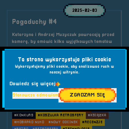
2025-02-03
Pogaduchy #4
Katarzyna i Andrzej Muzyczuk powracają przed
kamerę, by omówić kilka wyjątkowych tematów
ze świata gier, literatury i technologii! W
najnowszym odcinku znajdziecie solidną dawkę
Ta strona wykorzystuje pliki cookie
wiedzy, ciekawostek i emocji, a także kilka
Wykorzystujemy pliki cookie, aby analizować ruch w
ekscytujących zapowiedzi.
naszej witrynie.
Kategorie wpisu:
Aktualności
Podcast
Dowiedz się więcej
Tagi:
#ANDRZEJ MUZYCZUK
#AUKCJA
ZGADZAM SIĘ
Stanowczo odmawiam
#DARK PROJECT ONIONITE WIRED
#FINAL SYMPHONY II
#GAMING
#INSTAGRAM
#KATARZYNA MUZYCZUK
#KLAWIATURA
#KONCERT
#KONKURS
#KOSZULKA RETROSFERY
#KSIĄŻKA
#MOBAPAD N1HD
#NOWY ODCINEK
#RECENZJE