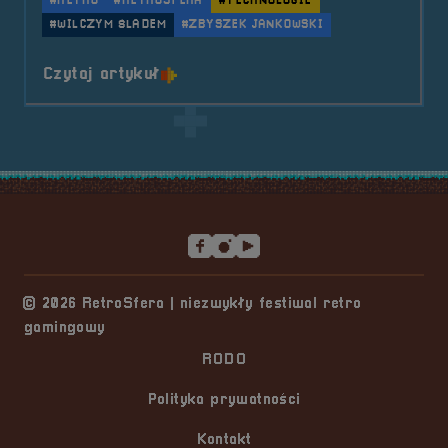
#RETRO
#RETROSFERA
#TECHNOLOGIE
#WILCZYM ŚLADEM
#ZBYSZEK JANKOWSKI
o tytule Pogaduchy #4
Czytaj artykuł
Stopka serwisu
© 2026 RetroSfera | niezwykły festiwal retro
gamingowy
RODO
Polityka prywatności
Kontakt