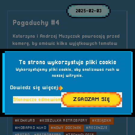
2025-02-03
Pogaduchy #4
Katarzyna i Andrzej Muzyczuk powracają przed
kamerę, by omówić kilka wyjątkowych tematów
ze świata gier, literatury i technologii! W
najnowszym odcinku znajdziecie solidną dawkę
Ta strona wykorzystuje pliki cookie
wiedzy, ciekawostek i emocji, a także kilka
Wykorzystujemy pliki cookie, aby analizować ruch w
ekscytujących zapowiedzi.
naszej witrynie.
Kategorie wpisu:
Aktualności
Podcast
Dowiedz się więcej
Tagi:
#ANDRZEJ MUZYCZUK
#AUKCJA
ZGADZAM SIĘ
Stanowczo odmawiam
#DARK PROJECT ONIONITE WIRED
#FINAL SYMPHONY II
#GAMING
#INSTAGRAM
#KATARZYNA MUZYCZUK
#KLAWIATURA
#KONCERT
#KONKURS
#KOSZULKA RETROSFERY
#KSIĄŻKA
#MOBAPAD N1HD
#NOWY ODCINEK
#RECENZJE