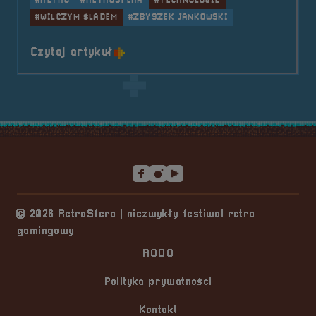
#RETRO
#RETROSFERA
#TECHNOLOGIE
#WILCZYM ŚLADEM
#ZBYSZEK JANKOWSKI
o tytule Pogaduchy #4
Czytaj artykuł
Stopka serwisu
© 2026 RetroSfera | niezwykły festiwal retro
gamingowy
RODO
Polityka prywatności
Kontakt