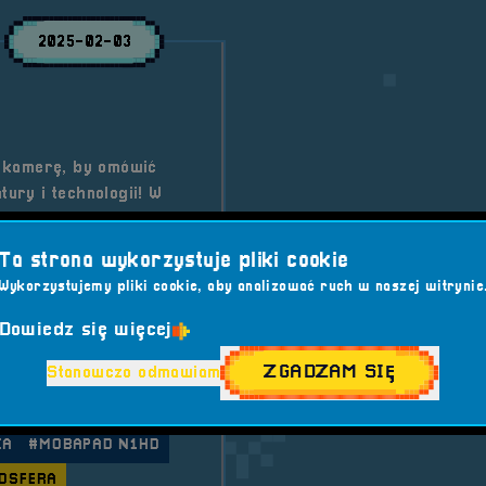
2025-02-03
 kamerę, by omówić
tury i technologii! W
iedzy, ciekawostek i
Ta strona wykorzystuje pliki cookie
Wykorzystujemy pliki cookie, aby analizować ruch w naszej witrynie
Dowiedz się więcej
ZGADZAM SIĘ
Stanowczo odmawiam
HONY II
#GAMING
IATURA
#KONCERT
KA
#MOBAPAD N1HD
OSFERA