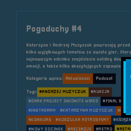
Pogaduchy #4
Katarzyna i Andrzej Muzyczuk powracają przed
kilka wyjątkowych tematów ze świata gier, litera
najnowszym odcinku znajdziecie solidną dawkę w
emocji, a także kilka ekscytujących zapowiedzi.
Kategorie wpisu:
Aktualności
Podcast
Tagi:
#ANDRZEJ MUZYCZUK
#AUKCJA
#DARK PROJECT ONIONITE WIRED
#FINAL SYMP
#INSTAGRAM
#KATARZYNA MUZYCZUK
#KLAW
#KONKURS
#KOSZULKA RETROSFERY
#KSIĄŻ
#NOWY ODCINEK
#RECENZJE
#RETRO
#RETR