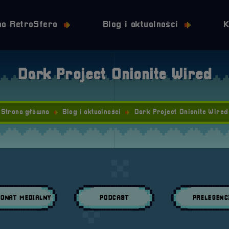
Przejdź do nawigacji
Przejdź do stopki
Przejdź do treści
na RetroSfera
Blog i aktualności
K
Dark Project Onionite Wired
Strona główna
Blog i aktualności
Dark Project Onionite Wired
ONAT MEDIALNY
PODCAST
PRELEGENC
daj wpisy w kategori:
Przeglądaj wpisy w kategori:
Przeglądaj wpisy w 