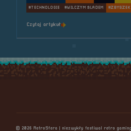
#TECHNOLOGIE
#WILCZYM ŚLADEM
#ZBYSZEK
o tytule Pogaduchy #4
Czytaj artykuł
Stopka serwisu
© 2026 RetroSfera | niezwykły festiwal retro gami