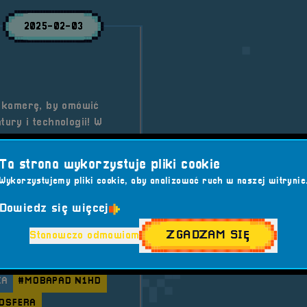
2025-02-03
 kamerę, by omówić
tury i technologii! W
iedzy, ciekawostek i
Ta strona wykorzystuje pliki cookie
Wykorzystujemy pliki cookie, aby analizować ruch w naszej witrynie
Dowiedz się więcej
ZGADZAM SIĘ
Stanowczo odmawiam
HONY II
#GAMING
IATURA
#KONCERT
KA
#MOBAPAD N1HD
OSFERA