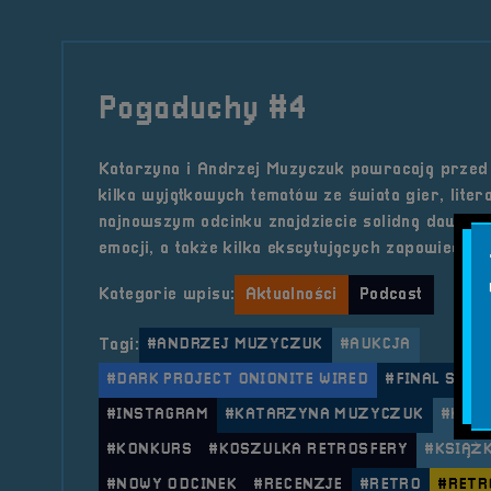
Pogaduchy #4
Katarzyna i Andrzej Muzyczuk powracają przed
kilka wyjątkowych tematów ze świata gier, litera
najnowszym odcinku znajdziecie solidną dawkę w
emocji, a także kilka ekscytujących zapowiedzi.
Kategorie wpisu:
Aktualności
Podcast
Tagi:
#ANDRZEJ MUZYCZUK
#AUKCJA
#DARK PROJECT ONIONITE WIRED
#FINAL SYMP
#INSTAGRAM
#KATARZYNA MUZYCZUK
#KLAW
#KONKURS
#KOSZULKA RETROSFERY
#KSIĄŻ
#NOWY ODCINEK
#RECENZJE
#RETRO
#RETR