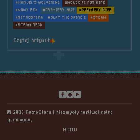
#MARVEL’S WOLVERINE
#MOUSE PI FOR HIRE
#NOWY ROK
#PREMIERY 2025
#PREMIERY GIER
#RETROSFERA
#SLAY THE SPIRE 2
#STEAM
#STEAM DECK
o tytule 🦃 Indycze premiery w 2
Czytaj artykuł
Stopka serwisu
© 2026 RetroSfera | niezwykły festiwal retro
gamingowy
RODO