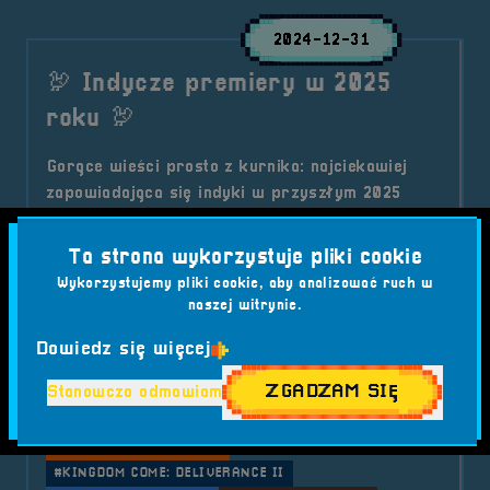
2024-12-31
🦃 Indycze premiery w 2025
roku 🦃
Gorące wieści prosto z kurnika: najciekawiej
zapowiadająca się indyki w przyszłym 2025
roku! Nie możesz tego przegapić!
Kategorie wpisu:
Ta strona wykorzystuje pliki cookie
Aktualności
Wykorzystujemy pliki cookie, aby analizować ruch w
Tagi:
#2025
#AVOWED
#CAIRN
naszej witrynie.
#CLAIR OBSCUR EXPEDITION 33
#DEATH STRANDING 2
#DOOM: THE DARK AGES
Dowiedz się więcej
#FABLE
#GAMING
#GHOST OF YOTEI
ZGADZAM SIĘ
Stanowczo odmawiam
#GRY INDIE 2025
#GRY OCZEKIWANE 2025
#GRY WIDEO
#HOLLOW KNIGHT SILKSONG
#INDIE GAMES
#JUDAS
#KINGDOM COME: DELIVERANCE II