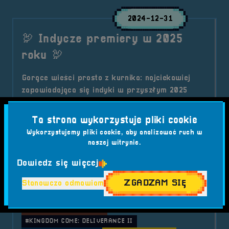
2024-12-31
🦃 Indycze premiery w 2025
roku 🦃
Gorące wieści prosto z kurnika: najciekawiej
zapowiadająca się indyki w przyszłym 2025
roku! Nie możesz tego przegapić!
Kategorie wpisu:
Ta strona wykorzystuje pliki cookie
Aktualności
Wykorzystujemy pliki cookie, aby analizować ruch w
Tagi:
#2025
#AVOWED
#CAIRN
naszej witrynie.
#CLAIR OBSCUR EXPEDITION 33
#DEATH STRANDING 2
#DOOM: THE DARK AGES
Dowiedz się więcej
#FABLE
#GAMING
#GHOST OF YOTEI
ZGADZAM SIĘ
Stanowczo odmawiam
#GRY INDIE 2025
#GRY OCZEKIWANE 2025
#GRY WIDEO
#HOLLOW KNIGHT SILKSONG
#INDIE GAMES
#JUDAS
#KINGDOM COME: DELIVERANCE II