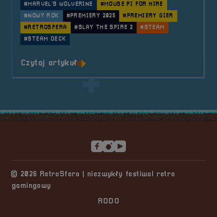
#MARVEL’S WOLVERINE
#MOUSE PI FOR HIRE
#NOWY ROK
#PREMIERY 2025
#PREMIERY GIER
#RETROSFERA
#SLAY THE SPIRE 2
#STEAM
#STEAM DECK
o tytule 🦃 Indycze premiery w 2
Czytaj artykuł
Stopka serwisu
© 2026 RetroSfera | niezwykły festiwal retro
gamingowy
RODO