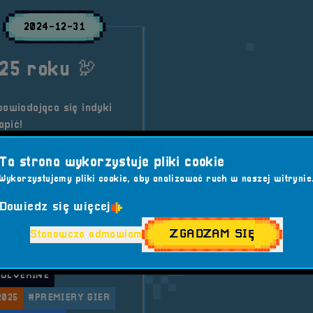
2024-12-31
25 roku 🦃
powiadająca się indyki
apić!
Ta strona wykorzystuje pliki cookie
Wykorzystujemy pliki cookie, aby analizować ruch w naszej witrynie
R EXPEDITION 33
Dowiedz się więcej
#FABLE
#GAMING
EKIWANE 2025
ZGADZAM SIĘ
Stanowczo odmawiam
DIE GAMES
#JUDAS
WOLVERINE
2025
#PREMIERY GIER