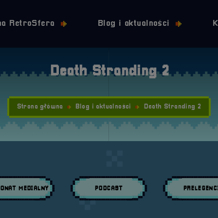
Przejdź do nawigacji
Przejdź do stopki
Przejdź do treści
na RetroSfera
Blog i aktualności
K
Death Stranding 2
Strona główna
Blog i aktualności
Death Stranding 2
ONAT MEDIALNY
PODCAST
PRELEGENC
daj wpisy w kategori:
Przeglądaj wpisy w kategori:
Przeglądaj wpisy w 