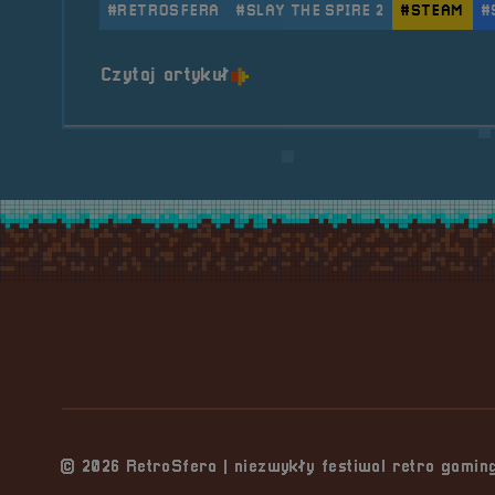
#RETROSFERA
#SLAY THE SPIRE 2
#STEAM
#
o tytule 🦃 Indycze premier
Czytaj artykuł
Stopka serwisu
© 2026 RetroSfera | niezwykły festiwal retro gami