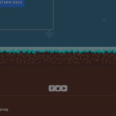
STEAM DECK
y w 2025 roku 🦃
ngowy