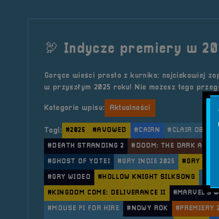
🦃 Indycze premiery w 20
Gorące wieści prosto z kurnika: najciekawiej za
w przyszłym 2025 roku! Nie możesz tego przeg
Kategorie wpisu:
Aktualności
Tagi:
#2025
#AVOWED
#CAIRN
#CLAIR OBSCU
#DEATH STRANDING 2
#DOOM: THE DARK AGES
#GHOST OF YOTEI
#GRY INDIE 2025
#GRY OCZ
#GRY WIDEO
#HOLLOW KNIGHT SILKSONG
#IN
#KINGDOM COME: DELIVERANCE II
#MARVEL’S 
#MOUSE PI FOR HIRE
#NOWY ROK
#PREMIERY 