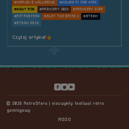
#MARVEL’S WOLVERINE
#MOUSE PI FOR HIRE
#NOWY ROK
#PREMIERY 2025
#PREMIERY GIER
#RETROSFERA
#SLAY THE SPIRE 2
#STEAM
#STEAM DECK
o tytule 🦃 Indycze premiery w 2
Czytaj artykuł
Stopka serwisu
© 2026 RetroSfera | niezwykły festiwal retro
gamingowy
RODO