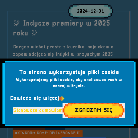
2024-12-31
🦃 Indycze premiery w 2025
roku 🦃
Gorące wieści prosto z kurnika: najciekawiej
zapowiadająca się indyki w przyszłym 2025
roku! Nie możesz tego przegapić!
Kategorie wpisu:
Ta strona wykorzystuje pliki cookie
Aktualności
Wykorzystujemy pliki cookie, aby analizować ruch w
Tagi:
#2025
#AVOWED
#CAIRN
naszej witrynie.
#CLAIR OBSCUR EXPEDITION 33
#DEATH STRANDING 2
#DOOM: THE DARK AGES
Dowiedz się więcej
#FABLE
#GAMING
#GHOST OF YOTEI
ZGADZAM SIĘ
Stanowczo odmawiam
#GRY INDIE 2025
#GRY OCZEKIWANE 2025
#GRY WIDEO
#HOLLOW KNIGHT SILKSONG
#INDIE GAMES
#JUDAS
#KINGDOM COME: DELIVERANCE II