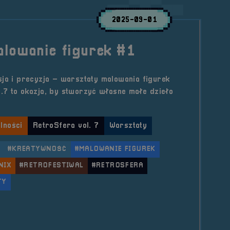
2025-09-01
alowanie figurek #1
sja i precyzja – warsztaty malowania figurek
.7 to okazja, by stworzyć własne małe dzieło
lności
RetroSfera vol. 7
Warsztaty
#KREATYWNOŚĆ
#MALOWANIE FIGUREK
NIX
#RETROFESTIWAL
#RETROSFERA
TY
le Warsztaty malowanie figurek #1