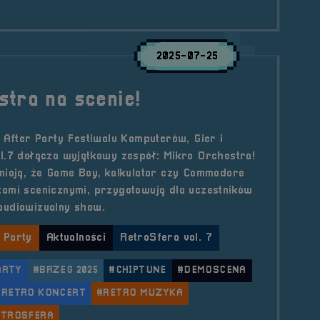
2025-07-25
tra na scenie!
o After Party Festiwalu Komputerów, Gier i
l.7 dołącza wyjątkowy zespół: Mikro Orchestra!
niają, że Game Boy, kalkulator czy Commodore
ami scenicznymi, przygotowują dla uczestników
audiowizualny show.
 Party
Aktualności
RetroSfera vol. 7
ARTY
#BRZEG 2025
#CHIPTUNE
#DEMOSCENA
#RETRO KONCERT
#RETRO MUZYKA
ETROSFERA