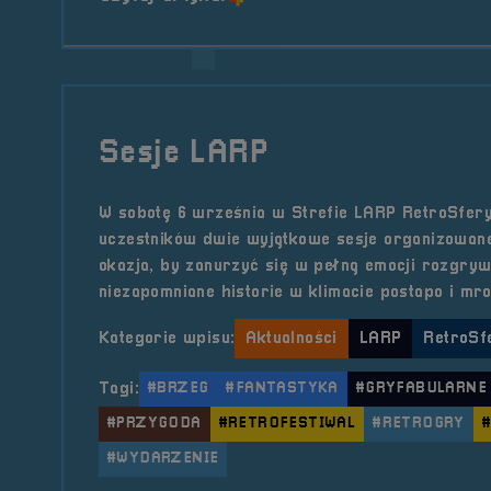
Sesje LARP
W sobotę 6 września w Strefie LARP RetroSfery
uczestników dwie wyjątkowe sesje organizowan
okazja, by zanurzyć się w pełną emocji rozgryw
niezapomniane historie w klimacie postapo i mro
Kategorie wpisu:
Aktualności
LARP
RetroSfe
Tagi:
#BRZEG
#FANTASTYKA
#GRYFABULARNE
#PRZYGODA
#RETROFESTIWAL
#RETROGRY
#WYDARZENIE