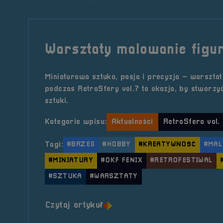
Warsztaty malowanie figu
Miniaturowa sztuka, pasja i precyzja – warszta
podczas RetroSfery vol.7 to okazja, by stworzy
sztuki.
Kategorie wpisu:
Aktualności
RetroSfera vol.
Tagi:
#BRZEG
#HOBBY
#KREATYWNOŚĆ
#MAL
#MINIATURY
#OKF FENIX
#RETROFESTIWAL
#SZTUKA
#WARSZTATY
o tytule Warsztaty malowani
Czytaj artykuł