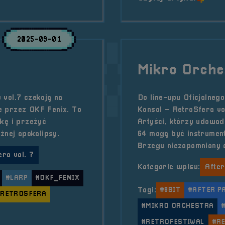
2025-09-01
Mikro Orches
 vol.7 czekają na
Do line-upu Oficjalneg
e przez OKF Fenix. To
Konsol – RetroSfera vo
kę i przeżyć
Artyści, którzy udowad
źnej apokalipsy.
64 mogą być instrument
Brzegu niezapomniany 
ra vol. 7
Kategorie wpisu:
After
#LARP
#OKF_FENIX
Tagi:
#8BIT
#AFTER P
#RETROSFERA
#MIKRO ORCHESTRA
#RETROFESTIWAL
#R