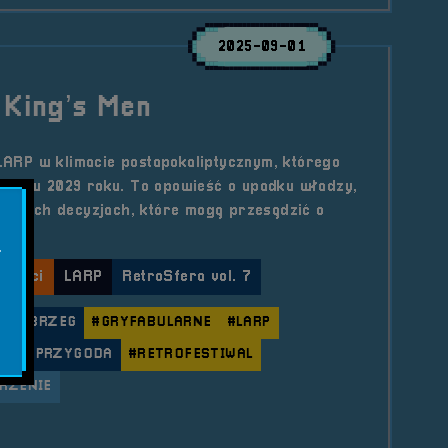
2025-09-01
 King’s Men
 LARP w klimacie postapokaliptycznym, którego
USA w 2029 roku. To opowieść o upadku władzy,
rudnych decyzjach, które mogą przesądzić o
.
lności
LARP
RetroSfera vol. 7
N
#BRZEG
#GRYFABULARNE
#LARP
PO
#PRZYGODA
#RETROFESTIWAL
RZENIE
le LARP All the King’s Men