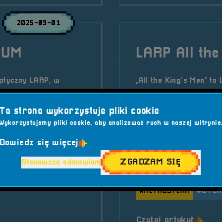
2025-09-01
NUM
LARP All the
ptyczny LARP, w
„All the King’s Men” to
ady walczącej o
akcja rozgrywa się w 
o głodzie, chłodzie i
walce o przyszłość i t
Ta strona wykorzystuje pliki cookie
sie wspólnoty.
losie całego miasta.
Wykorzystujemy pliki cookie, aby analizować ruch w naszej witrynie
ra vol. 7
Kategorie wpisu:
Aktua
Dowiedz się więcej
Tagi:
#ALLTHEKINGSME
ZGADZAM SIĘ
Stanowczo odmawiam
POSTAPO
#PRZYGODA
#OKF_FENIX
#POSTA
#RETROSFERA
#WYDA
REDONUM
o tytu
Czytaj artykuł