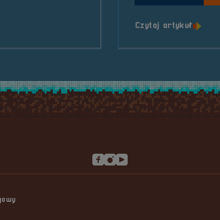
o tytu
Czytaj artykuł
ngowy