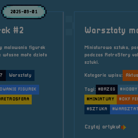
2025-09-01
rek #2
Warsztaty m
ty malowania figurek
Miniaturowa sztuka, pa
ć własne małe dzieło
podczas RetroSfery vol
sztuki.
 7
Warsztaty
Kategorie wpisu:
Aktua
OWANIE FIGUREK
Tagi:
#BRZEG
#HOBBY
#RETROSFERA
#MINIATURY
#OKF FE
#SZTUKA
#WARSZTA
e figurek #2
o tytu
Czytaj artykuł