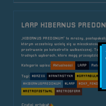
LARP HIBERNUS PREDO
„HIBERNUS PREDONUM” to mroźny, postapokali
którym uczestnicy wcielą się w mieszkańców os
przetrwanie po katastrofie wulkanicznej. To gra 
trudnych wyborach, które mogą przesądzić o lo
Kategorie wpisu:
Aktualności
LARP
RetroSfe
Tagi:
#BRZEG
#FANTASTYKA
#GRYFABULARNE
#HIBERNUSPREDONUM
#LARP
#OKF_FENIX
#
#RETROFESTIWAL
#RETROSFERA
o tytule LARP HIBERNUS P
Czytaj artykuł