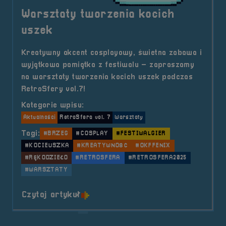
Warsztaty tworzenia kocich
uszek
Kreatywny akcent cosplayowy, świetna zabawa i
wyjątkowa pamiątka z festiwalu – zapraszamy
na warsztaty tworzenia kocich uszek podczas
RetroSfery vol.7!
Kategorie wpisu:
Aktualności
RetroSfera vol. 7
Warsztaty
Tagi:
#BRZEG
#COSPLAY
#FESTIWALGIER
#KOCIEUSZKA
#KREATYWNOŚĆ
#OKFFENIX
#RĘKODZIEŁO
#RETROSFERA
#RETROSFERA2025
#WARSZTATY
o tytule Warsztaty tworzenia koci
Czytaj artykuł