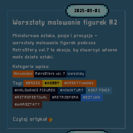
2025-09-01
Warsztaty malowanie figurek #2
Miniaturowa sztuka, pasja i precyzja –
warsztaty malowania figurek podczas
RetroSfery vol.7 to okazja, by stworzyć własne
małe dzieło sztuki.
Kategorie wpisu:
Aktualności
RetroSfera vol. 7
Warsztaty
Tagi:
#BRZEG
#HOBBY
#KREATYWNOŚĆ
#MALOWANIE FIGUREK
#MINIATURY
#OKF FENIX
#RETROFESTIWAL
#RETROSFERA
#SZTUKA
#WARSZTATY
o tytule Warsztaty malowanie figu
Czytaj artykuł