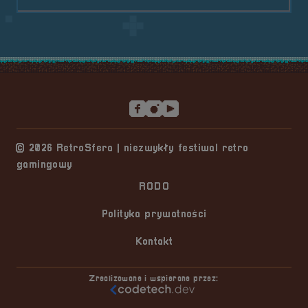
Stopka serwisu
© 2026 RetroSfera | niezwykły festiwal retro
gamingowy
RODO
Polityka prywatności
Kontakt
Zrealizowane i wspierane przez: