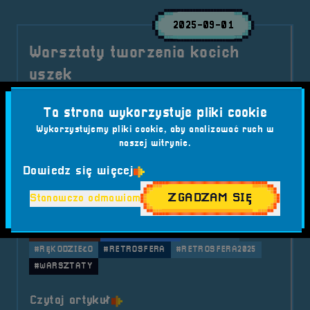
2025-09-01
Warsztaty tworzenia kocich
uszek
Kreatywny akcent cosplayowy, świetna zabawa i
Ta strona wykorzystuje pliki cookie
wyjątkowa pamiątka z festiwalu – zapraszamy
Wykorzystujemy pliki cookie, aby analizować ruch w
na warsztaty tworzenia kocich uszek podczas
naszej witrynie.
RetroSfery vol.7!
Dowiedz się więcej
Kategorie wpisu:
Aktualności
RetroSfera vol. 7
Warsztaty
ZGADZAM SIĘ
Stanowczo odmawiam
Tagi:
#BRZEG
#COSPLAY
#FESTIWALGIER
#KOCIEUSZKA
#KREATYWNOŚĆ
#OKFFENIX
#RĘKODZIEŁO
#RETROSFERA
#RETROSFERA2025
#WARSZTATY
o tytule Warsztaty tworzenia koci
Czytaj artykuł