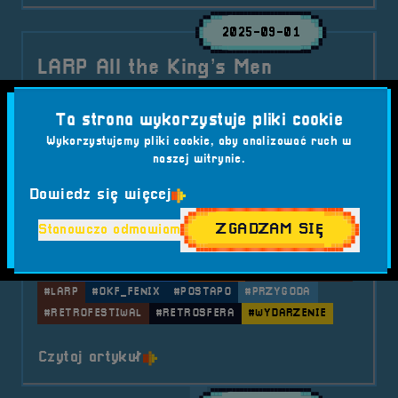
2025-09-01
LARP All the King’s Men
„All the King’s Men” to LARP w klimacie
Ta strona wykorzystuje pliki cookie
postapokaliptycznym, którego akcja rozgrywa
Wykorzystujemy pliki cookie, aby analizować ruch w
się w USA w 2029 roku. To opowieść o upadku
naszej witrynie.
władzy, walce o przyszłość i trudnych
decyzjach, które mogą przesądzić o losie całego
Dowiedz się więcej
miasta.
ZGADZAM SIĘ
Stanowczo odmawiam
Kategorie wpisu:
Aktualności
LARP
RetroSfera vol. 7
Tagi:
#ALLTHEKINGSMEN
#BRZEG
#GRYFABULARNE
#LARP
#OKF_FENIX
#POSTAPO
#PRZYGODA
#RETROFESTIWAL
#RETROSFERA
#WYDARZENIE
o tytule LARP All the King’s Men
Czytaj artykuł