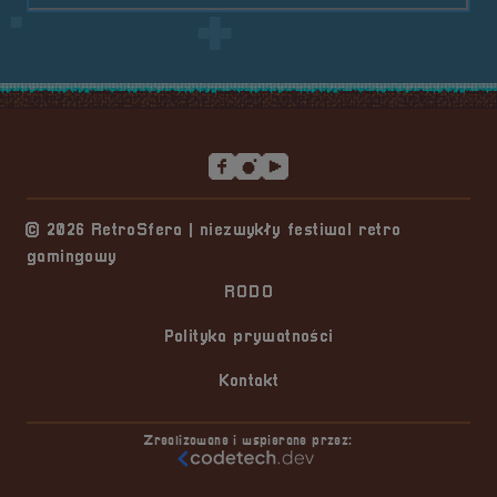
Stopka serwisu
© 2026 RetroSfera | niezwykły festiwal retro
gamingowy
RODO
Polityka prywatności
Kontakt
Zrealizowane i wspierane przez: