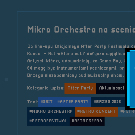
Mikro Orchestra na scenie
Do line-upu Oficjalnego After Party Festiwalu K
Konsol – RetroSfera vol.7 dołącza wyjątkowy z
Artyści, którzy udowadniają, że Game Boy, kal
64 mogą być instrumentami scenicznymi, przygo
Brzegu niezapomniany audiowizualny show.
Kategorie wpisu:
After Party
Aktualności
Re
Tagi:
#8BIT
#AFTER PARTY
#BRZEG 2025
#CH
#MIKRO ORCHESTRA
#RETRO KONCERT
#RETR
#RETROFESTIWAL
#RETROSFERA