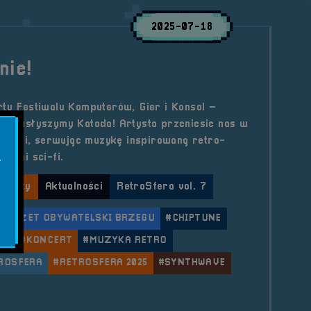
2025-07-18
nie!
rty Festiwalu Komputerów, Gier i Konsol –
nie usłyszymy Katoda! Artysta przeniesie nas w
stalgii, serwując muzykę inspirowaną retro-
lmami sci-fi.
.
 Party
Aktualności
RetroSfera vol. 7
BUDŻET OBYWATELSKI BRZEGU
#CHIPTUNE
OD
#KONCERT
#MUZYKA RETRO
ROSFERA
#RETROSFERA 2025
#SYNTHWAVE
le Katod na scenie!