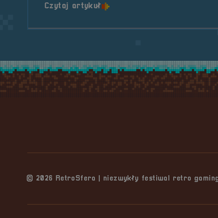
o tytule Mikro Orchestra na 
Czytaj artykuł
Stopka serwisu
© 2026 RetroSfera | niezwykły festiwal retro gami