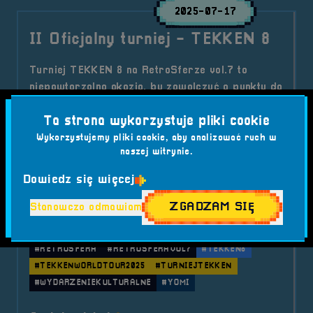
2025-07-17
II Oficjalny turniej - TEKKEN 8
Turniej TEKKEN 8 na RetroSferze vol.7 to
niepowtarzalna okazja, by zawalczyć o punkty do
rankingu TEKKEN World Tour 2025! Darmowy
Ta strona wykorzystuje pliki cookie
udział, emocje na najwyższym poziomie i retro
klimat – sprawdź szczegóły i zapisz się już
Wykorzystujemy pliki cookie, aby analizować ruch w
naszej witrynie.
dziś!
Kategorie wpisu:
Dowiedz się więcej
Aktualności
RetroSfera vol. 7
Turnieje RS7
ZGADZAM SIĘ
Stanowczo odmawiam
Tagi:
#BIJATYKI
#BRZEG
#ESPORT
#FESTIWALGIER
#GAMING
#RETROGRY
#RETROSFERA
#RETROSFERAVOL7
#TEKKEN8
#TEKKENWORLDTOUR2025
#TURNIEJTEKKEN
#WYDARZENIEKULTURALNE
#YOMI