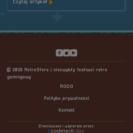
o tytule II Oficjalny turniej &#82
Czytaj artykuł
Stopka serwisu
© 2026 RetroSfera | niezwykły festiwal retro
gamingowy
RODO
Polityka prywatności
Kontakt
Zrealizowane i wspierane przez: