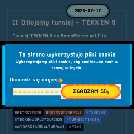
2025-07-17
II Oficjalny turniej - TEKKEN 8
Turniej TEKKEN 8 na RetroSferze vol.7 to
niepowtarzalna okazja, by zawalczyć o punkty do
rankingu TEKKEN World Tour 2025! Darmowy
Ta strona wykorzystuje pliki cookie
udział, emocje na najwyższym poziomie i retro
Wykorzystujemy pliki cookie, aby analizować ruch w
klimat – sprawdź szczegóły i zapisz się już
naszej witrynie.
dziś!
Dowiedz się więcej
Kategorie wpisu:
Aktualności
RetroSfera vol. 7
Turnieje RS7
ZGADZAM SIĘ
Stanowczo odmawiam
Tagi:
#BIJATYKI
#BRZEG
#ESPORT
#FESTIWALGIER
#GAMING
#RETROGRY
#RETROSFERA
#RETROSFERAVOL7
#TEKKEN8
#TEKKENWORLDTOUR2025
#TURNIEJTEKKEN
#WYDARZENIEKULTURALNE
#YOMI