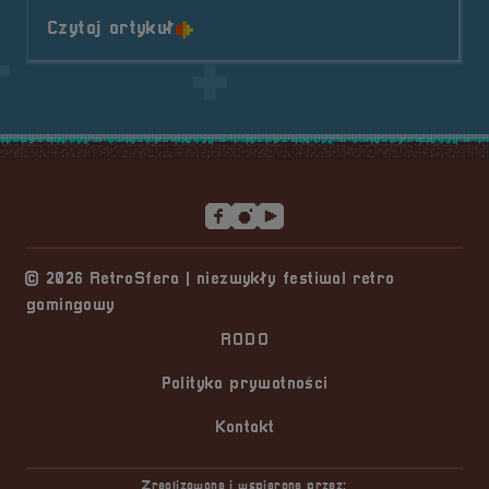
o tytule II Oficjalny turniej &#82
Czytaj artykuł
Stopka serwisu
© 2026 RetroSfera | niezwykły festiwal retro
gamingowy
RODO
Polityka prywatności
Kontakt
Zrealizowane i wspierane przez: