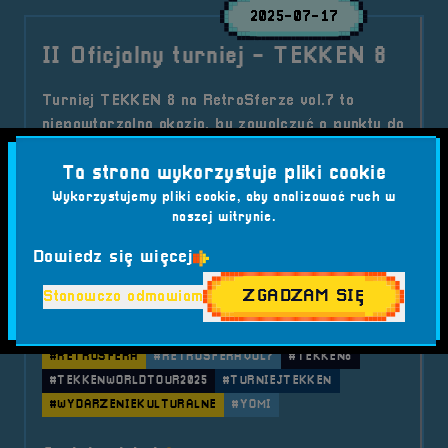
2025-07-17
II Oficjalny turniej - TEKKEN 8
Turniej TEKKEN 8 na RetroSferze vol.7 to
niepowtarzalna okazja, by zawalczyć o punkty do
rankingu TEKKEN World Tour 2025! Darmowy
Ta strona wykorzystuje pliki cookie
udział, emocje na najwyższym poziomie i retro
klimat – sprawdź szczegóły i zapisz się już
Wykorzystujemy pliki cookie, aby analizować ruch w
naszej witrynie.
dziś!
Kategorie wpisu:
Dowiedz się więcej
Aktualności
RetroSfera vol. 7
Turnieje RS7
ZGADZAM SIĘ
Stanowczo odmawiam
Tagi:
#BIJATYKI
#BRZEG
#ESPORT
#FESTIWALGIER
#GAMING
#RETROGRY
#RETROSFERA
#RETROSFERAVOL7
#TEKKEN8
#TEKKENWORLDTOUR2025
#TURNIEJTEKKEN
#WYDARZENIEKULTURALNE
#YOMI