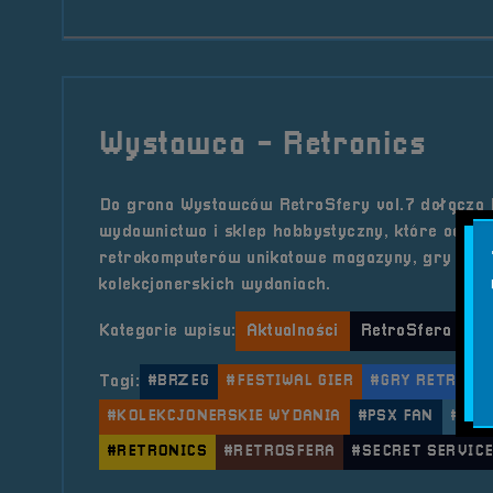
Wystawca - Retronics
Do grona Wystawców RetroSfery vol.7 dołącza 
wydawnictwo i sklep hobbystyczny, które od lat
retrokomputerów unikatowe magazyny, gry i ak
kolekcjonerskich wydaniach.
Kategorie wpisu:
Aktualności
RetroSfera vol.
Tagi:
#BRZEG
#FESTIWAL GIER
#GRY RETRO
#KOLEKCJONERSKIE WYDANIA
#PSX FAN
#RET
#RETRONICS
#RETROSFERA
#SECRET SERVIC