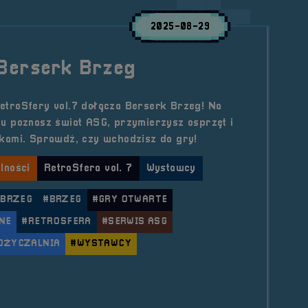
2025-08-29
Berserk Brzeg
troSfery vol.7 dołącza Berserk Brzeg! Na
u poznasz świat ASG, przymierzysz osprzęt i
kami. Sprawdź, czy wchodzisz do gry!
lności
RetroSfera vol. 7
Wystawcy
 BRZEG
#BRZEG
#GRY OTWARTE
NE
#RETROSFERA
#SERWIS ASG
OŻYCZALNIA
#WYSTAWCY
le Wystawcy &#8211; Berserk Brzeg