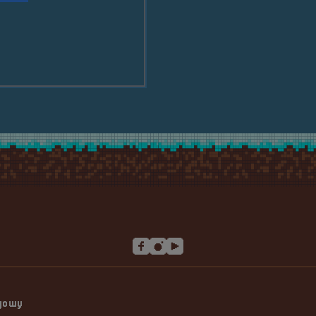
Akwadrat
ngowy