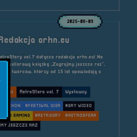
2025-08-09
Redakcja arhn.eu
troSfery vol.7 dołącza redakcja arhn.eu! Na
 bestsellerową książkę „Zagrajmy jeszcze raz”,
kacie twórców, którzy od 15 lat opowiadają o
m.
.
lności
RetroSfera vol. 7
Wystawcy
K ARCHON
#FESTIWAL GIER
#GRY WIDEO
RETRO GAMING
#RETROGRY
#RETROSFERA
MY JESZCZE RAZ