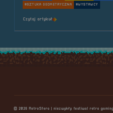
#SZTUKA GEOMETRYCZNA
#WYSTAWCY
o tytule Wystawca &#8211; 
Czytaj artykuł
Stopka serwisu
© 2026 RetroSfera | niezwykły festiwal retro gami