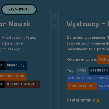
2025-09-03
mar Nowak
Wystawcy - 
ć – Waldemar „Pegaz
Do grona Wystawców Re
iedzi stoisko
zewnętrznym stanowisk
ę na reedycji
porozmawiasz z prakty
Kategorie wpisu:
Aktua
 7
Wystawcy
Tagi:
#ASG
#BERSERK
#PRASA GROWA
#IMPREZY INTEGRACYJ
RA
#SECRET SERVICE
#SPECNA ARMS
#WYP
o tytu
Czytaj artykuł
8211; Waldemar Nowak