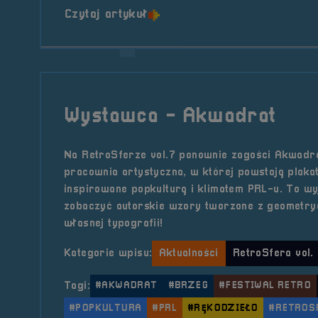
o tytule Wystawca &#8211; R
Czytaj artykuł
Wystawca - Akwadrat
Na RetroSferze vol.7 ponownie zagości Akwadr
pracownia artystyczna, w której powstają plakat
inspirowane popkulturą i klimatem PRL-u. To wy
zobaczyć autorskie wzory tworzone z geometry
własnej typografii!
Kategorie wpisu:
Aktualności
RetroSfera vol.
Tagi:
#AKWADRAT
#BRZEG
#FESTIWAL RETRO
#POPKULTURA
#PRL
#RĘKODZIEŁO
#RETROS