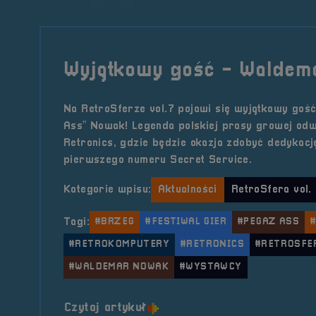
Wyjątkowy gość - Walde
Na RetroSferze vol.7 pojawi się wyjątkowy goś
Ass” Nowak! Legenda polskiej prasy growej odw
Retronics, gdzie będzie okazja zdobyć dedykacj
pierwszego numeru Secret Service.
Kategorie wpisu:
Aktualności
RetroSfera vol.
Tagi:
#BRZEG
#FESTIWAL GIER
#PEGAZ ASS
#RETROKOMPUTERY
#RETRONICS
#RETROSFE
#WALDEMAR NOWAK
#WYSTAWCY
o tytule Wyjątkowy gość &#
Czytaj artykuł