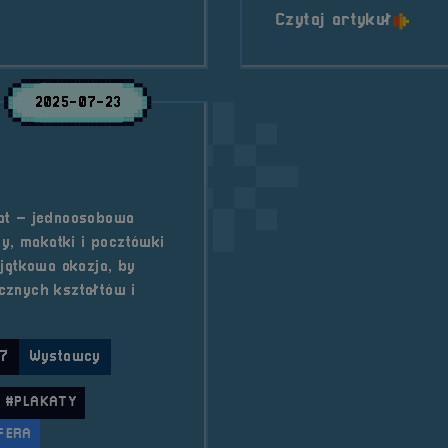
etronics
o tytu
Czytaj artykuł
2025-07-23
at – jednoosobowa
y, makatki i pocztówki
jątkowa okazja, by
cznych kształtów i
 7
Wystawcy
#PLAKATY
FERA