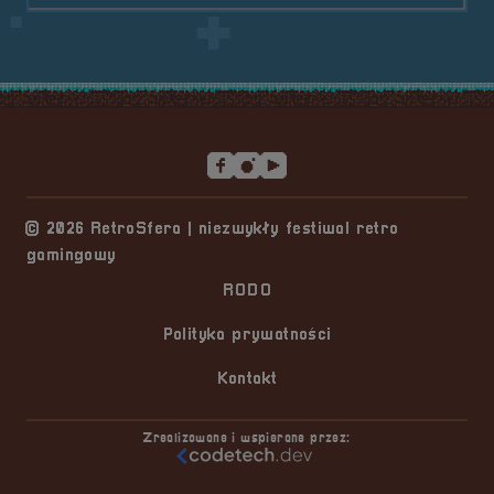
Stopka serwisu
© 2026 RetroSfera | niezwykły festiwal retro
gamingowy
RODO
Polityka prywatności
Kontakt
Zrealizowane i wspierane przez: