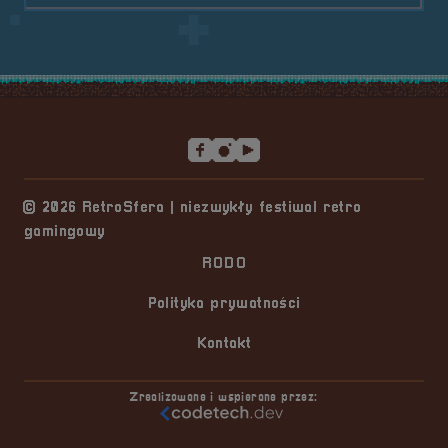
Stopka serwisu
© 2026 RetroSfera | niezwykły festiwal retro
gamingowy
RODO
Polityka prywatności
Kontakt
Zrealizowane i wspierane przez: