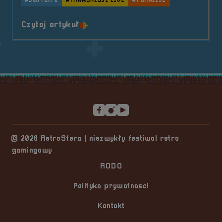
#SWITCH 2
#TRANSMISJE LIVE
#TURNIEJE
o tytule Pogaduchy #8
Czytaj artykuł
Stopka serwisu
© 2026 RetroSfera | niezwykły festiwal retro
gamingowy
RODO
Polityka prywatności
Kontakt