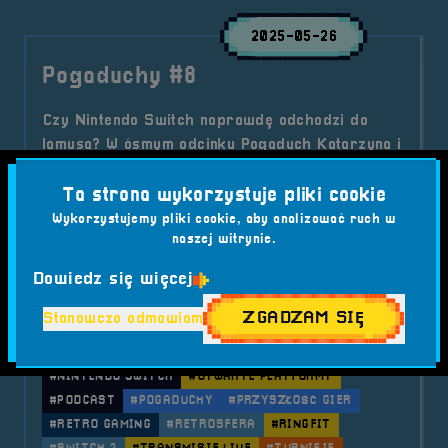
2025-05-26
Pogaduchy #8
Czy Nintendo Switch naprawdę odchodzi do
lamusa? W ósmym odcinku Pogaduch Katarzyna i
Andrzej Muzyczuk rozmawiają o końcu pewnej
ery, nostalgii, przyszłości retro i... nietypowych
Ta strona wykorzystuje pliki cookie
kontrolerach. Cyk, pstryk – czas pożegnać
Wykorzystujemy pliki cookie, aby analizować ruch w
naszej witrynie.
Switcha!
Kategorie wpisu:
Aktualności
Podcast
Dowiedz się więcej
Tagi:
#ANDRZEJ MUZYCZUK
#EMULACJA
#JOYCON
ZGADZAM SIĘ
Stanowczo odmawiam
#KATARZYNA MUZYCZUK
#KONTROLERY
#MARIO KART
#MERCH
#NINTENDO
#NINTENDO SWITCH
#OTWARTE PLATFORMY
#PODCAST
#POGADUCHY
#PRZYSZŁOŚĆ GIER
#RETRO GAMING
#RETROSFERA
#RINGFIT