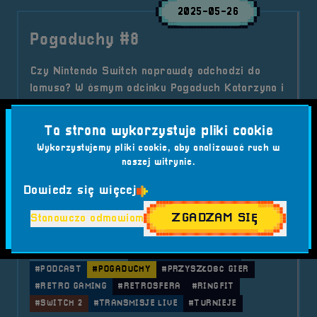
2025-05-26
Pogaduchy #8
Czy Nintendo Switch naprawdę odchodzi do
lamusa? W ósmym odcinku Pogaduch Katarzyna i
Andrzej Muzyczuk rozmawiają o końcu pewnej
ery, nostalgii, przyszłości retro i... nietypowych
Ta strona wykorzystuje pliki cookie
kontrolerach. Cyk, pstryk – czas pożegnać
Wykorzystujemy pliki cookie, aby analizować ruch w
Switcha!
naszej witrynie.
Kategorie wpisu:
Aktualności
Podcast
Dowiedz się więcej
Tagi:
#ANDRZEJ MUZYCZUK
#EMULACJA
#JOYCON
ZGADZAM SIĘ
Stanowczo odmawiam
#KATARZYNA MUZYCZUK
#KONTROLERY
#MARIO KART
#MERCH
#NINTENDO
#NINTENDO SWITCH
#OTWARTE PLATFORMY
#PODCAST
#POGADUCHY
#PRZYSZŁOŚĆ GIER
#RETRO GAMING
#RETROSFERA
#RINGFIT
#SWITCH 2
#TRANSMISJE LIVE
#TURNIEJE