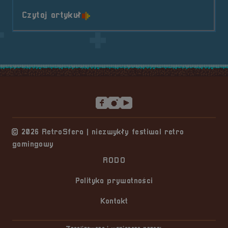
o tytule Pogaduchy #8
Czytaj artykuł
Stopka serwisu
© 2026 RetroSfera | niezwykły festiwal retro
gamingowy
RODO
Polityka prywatności
Kontakt