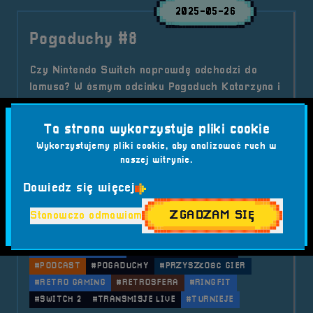
2025-05-26
Pogaduchy #8
Czy Nintendo Switch naprawdę odchodzi do
lamusa? W ósmym odcinku Pogaduch Katarzyna i
Andrzej Muzyczuk rozmawiają o końcu pewnej
ery, nostalgii, przyszłości retro i... nietypowych
Ta strona wykorzystuje pliki cookie
kontrolerach. Cyk, pstryk – czas pożegnać
Wykorzystujemy pliki cookie, aby analizować ruch w
Switcha!
naszej witrynie.
Kategorie wpisu:
Aktualności
Podcast
Dowiedz się więcej
Tagi:
#ANDRZEJ MUZYCZUK
#EMULACJA
#JOYCON
ZGADZAM SIĘ
Stanowczo odmawiam
#KATARZYNA MUZYCZUK
#KONTROLERY
#MARIO KART
#MERCH
#NINTENDO
#NINTENDO SWITCH
#OTWARTE PLATFORMY
#PODCAST
#POGADUCHY
#PRZYSZŁOŚĆ GIER
#RETRO GAMING
#RETROSFERA
#RINGFIT
#SWITCH 2
#TRANSMISJE LIVE
#TURNIEJE