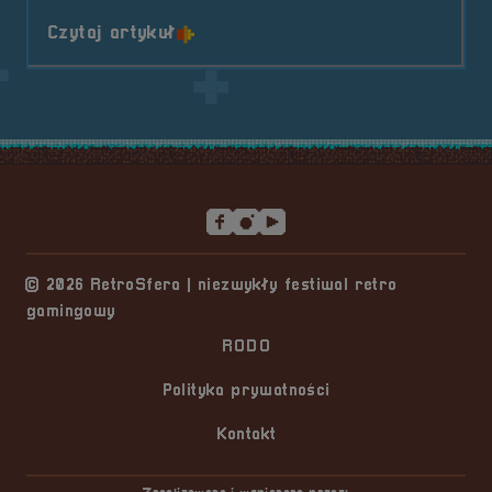
o tytule Pogaduchy #8
Czytaj artykuł
Stopka serwisu
© 2026 RetroSfera | niezwykły festiwal retro
gamingowy
RODO
Polityka prywatności
Kontakt