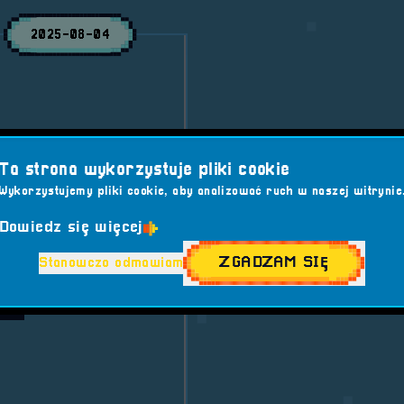
2025-08-04
Ta strona wykorzystuje pliki cookie
Wykorzystujemy pliki cookie, aby analizować ruch w naszej witrynie
AMING
#GRY RETRO
Dowiedz się więcej
T
ZGADZAM SIĘ
Stanowczo odmawiam
 GAMING
ERA