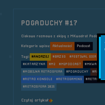
POGADUCHY #17
Ciekawa rozmowa z ekipą z MKwadrat Podcast.
Kategorie wpisu:
Aktualności
Podcast
Tagi:
#ANDRZEJ
#BRZEG
#FESTIWAL GIER
#G
#KATARZYNA
#M2
#M2PODCAST
#MKWADRA
#MOBILNA RETROSFERA
#POGADUCHY
#RETRO
#RETRO KONSOLE
#RETROGAMING
#RETROSF
#RETROSFERA 2025
o tytule POGADUCHY #17
Czytaj artykuł