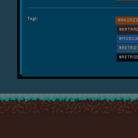
Tagi:
#ANDRZE
#KATAR
#MOBIL
#RETRO
#RETROS