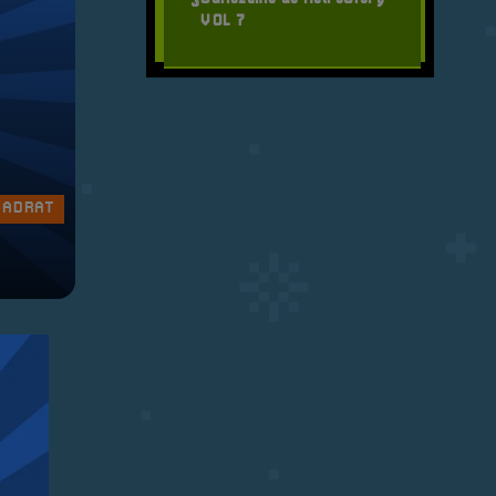
3
VOL 7
WADRAT