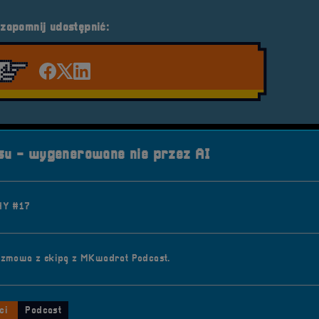
 zapomnij udostępnić:
Udostępnij na facebook'u
Udostępnij na Twiterze
Udostępnij na LinkedIn
u - wygenerowane nie przez AI
Y #17
zmowa z ekipą z MKwadrat Podcast.
ci
Podcast