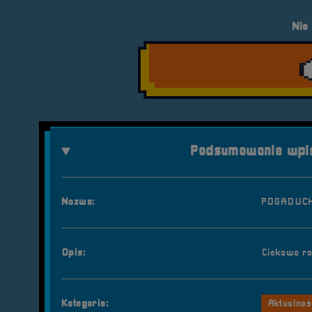
Nie
Podsumowanie wpis
Nazwa:
POGADUCH
Opis:
Ciekawa ro
Kategorie:
Aktualnoś