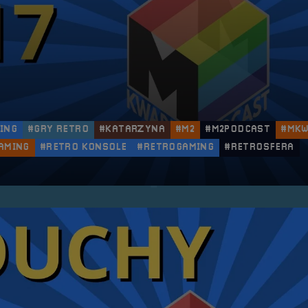
ING
#GRY RETRO
#KATARZYNA
#M2
#M2PODCAST
#MK
AMING
#RETRO KONSOLE
#RETROGAMING
#RETROSFERA