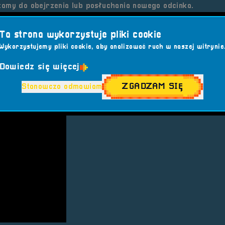
zamy do obejrzenia lub posłuchania nowego odcinka.
tuż tuż!
Ta strona wykorzystuje pliki cookie
Wykorzystujemy pliki cookie, aby analizować ruch w naszej witrynie
i!
owych czy taka forma Wam odpowiada!
Dowiedz się więcej
ZGADZAM SIĘ
Stanowczo odmawiam