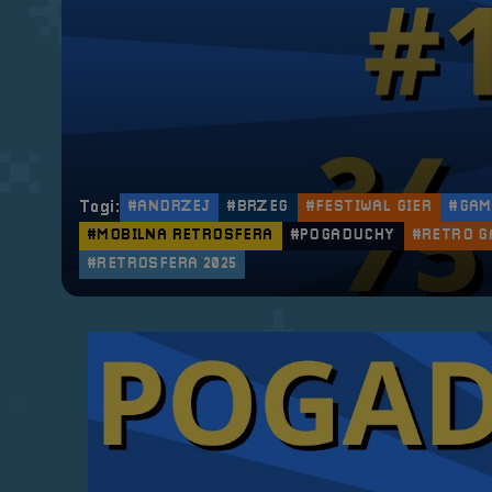
Tagi:
#ANDRZEJ
#BRZEG
#FESTIWAL GIER
#GAM
#MOBILNA RETROSFERA
#POGADUCHY
#RETRO G
#RETROSFERA 2025