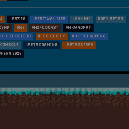
J
#BRZEG
#FESTIWAL GIER
#GAMING
#GRY RETRO
ZYNA
#M2
#M2PODCAST
#MKWADRAT
NA RETROSFERA
#POGADUCHY
#RETRO GAMING
 KONSOLE
#RETROGAMING
#RETROSFERA
FERA 2025