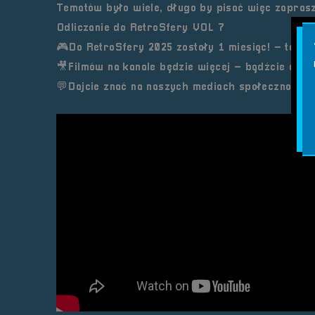
Tematów było wiele, długo by pisać więc zapras
Odliczanie do RetroSfery VOL 7
🎮Do RetroSfery 2025 zostały 1 miesiąc! – to już 
🎥Filmów na kanale będzie więcej – bądźcie czujn
💬Dajcie znać na naszych mediach społeczności