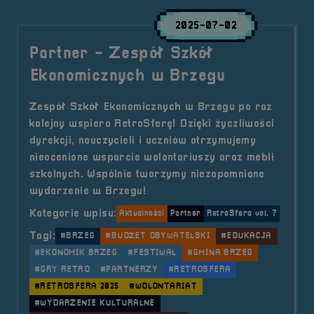
2025-07-02
Partner - Zespół Szkół
Ekonomicznych w Brzegu
Zespół Szkół Ekonomicznych w Brzegu po raz
kolejny wspiera RetroSferę! Dzięki życzliwości
dyrekcji, nauczycieli i uczniów otrzymujemy
nieocenione wsparcie wolontariuszy oraz mebli
szkolnych. Wspólnie tworzymy niezapomniane
wydarzenie w Brzegu!
Kategorie wpisu:
Aktualności
Partner
RetroSfera vol. 7
Tagi:
#BRZEG
#BUDŻET OBYWATELSKI
#EDUKACJA
#EKONOMIK BRZEG
#FESTIWAL
#GMINA BRZEG
#GRY RETRO
#PARTNERZY
#RETROSFERA
#RETROSFERA 2025
#WOLONTARIAT
#WYDARZENIE KULTURALNE