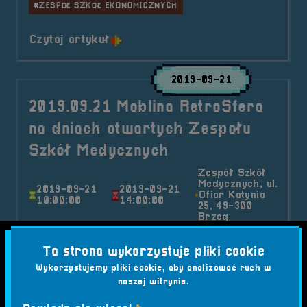
#ZESPÓŁ SZKÓŁ EKONOMICZNYCH
o tytule Partner &#8211; Zespół
Czytaj artykuł
2019-09-21
2019.09.21 Moblina RetroSfera
na dniach otwartych Zespołu
Szkół Medycznych
Zespół Szkół
Medycznych, ul.
2019-09-21
2019-09-21
Ofiar Katynia
10:00:00
14:00:00
25, 49-300
Brzeg
"Medyk" to nie tylko szkoła ale przede
Ta strona wykorzystuje pliki cookie
wszystkim ludzie, które wchodzą w jej skład.
Wykorzystujemy pliki cookie, aby analizować ruch w
Dzięki nim wszystko stało się możliwe.
naszej witrynie.
Kategorie wpisu: