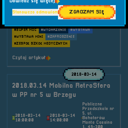
Dowiedz się więcej
Aktualności
Mobilna RetroSfera
Wydarzenia
Tagi:
#DNI OTWARTE
#EDUKACJA
#INTEGRACJA
ZGADZAM SIĘ
Stanowczo odmawiam
#LOKALNE WYDARZENIA
#LUDZIE
#MEDYK
#MOBILNA RETROSFERA
#SPOŁECZNOŚĆ SZKOLNA
#SUPER MOC
#WYDARZENIE
#WYSTAWA
#WYSTAWA MINI
#ZAPROSZENIE
#ZESPÓŁ SZKÓŁ MEDYCZNYCH
o tytule 2019.09.21 Moblina Retr
Czytaj artykuł
2018-03-14
2018.03.14 Mobilna RetroSfera
w PP nr 5 w Brzegu
Publiczne
Przedszkole nr
5, ul.
2018-03-14
2018-03-14
Bohaterów
10:00:00
14:00:00
Monte Cassino
1, 49-300