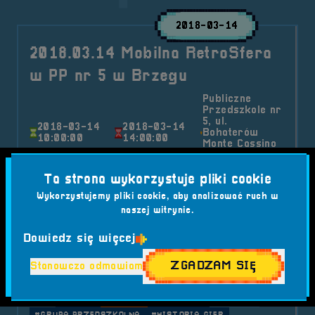
2018-03-14
2018.03.14 Mobilna RetroSfera
w PP nr 5 w Brzegu
Publiczne
Przedszkole nr
5, ul.
2018-03-14
2018-03-14
Bohaterów
10:00:00
14:00:00
Monte Cassino
1, 49-300
Brzeg
Ta strona wykorzystuje pliki cookie
Zaledwie kilka dni po pierwszej edycji festiwalu
Wykorzystujemy pliki cookie, aby analizować ruch w
RetroSfera otrzymaliśmy mnóstwo zaproszeń na
naszej witrynie.
specjalne, kameralne wystawy retro-
gamingowe...
Dowiedz się więcej
Kategorie wpisu:
ZGADZAM SIĘ
Stanowczo odmawiam
Aktualności
Mobilna RetroSfera
Wydarzenia
Tagi:
#BRZEG
#DZIECI
#EDUKACJA
#EMOCJE