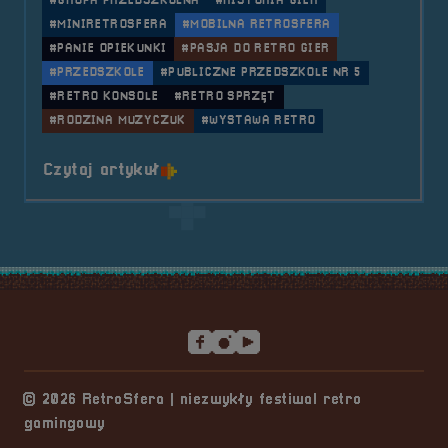
#GRUPA PRZEDSZKOLNA
#HISTORIA GIER
#MINIRETROSFERA
#MOBILNA RETROSFERA
#PANIE OPIEKUNKI
#PASJA DO RETRO GIER
#PRZEDSZKOLE
#PUBLICZNE PRZEDSZKOLE NR 5
#RETRO KONSOLE
#RETRO SPRZĘT
#RODZINA MUZYCZUK
#WYSTAWA RETRO
o tytule 2018.03.14 Mobilna Retr
Czytaj artykuł
Stopka serwisu
© 2026 RetroSfera | niezwykły festiwal retro
gamingowy