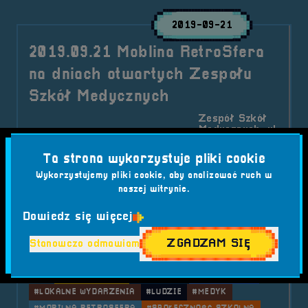
2019-09-21
2019.09.21 Moblina RetroSfera
na dniach otwartych Zespołu
Szkół Medycznych
Zespół Szkół
Medycznych, ul.
2019-09-21
2019-09-21
Ofiar Katynia
10:00:00
14:00:00
25, 49-300
Ta strona wykorzystuje pliki cookie
Brzeg
Wykorzystujemy pliki cookie, aby analizować ruch w
"Medyk" to nie tylko szkoła ale przede
naszej witrynie.
wszystkim ludzie, które wchodzą w jej skład.
Dzięki nim wszystko stało się możliwe.
Dowiedz się więcej
Kategorie wpisu:
ZGADZAM SIĘ
Stanowczo odmawiam
Aktualności
Mobilna RetroSfera
Wydarzenia
Tagi:
#DNI OTWARTE
#EDUKACJA
#INTEGRACJA
#LOKALNE WYDARZENIA
#LUDZIE
#MEDYK