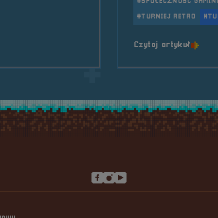
#SPOŁECZNOŚĆ GAMIN
ej &#8211; Super Bomberman!
#TURNIEJ RETRO
#TU
o tytu
Czytaj artykuł
ngowy