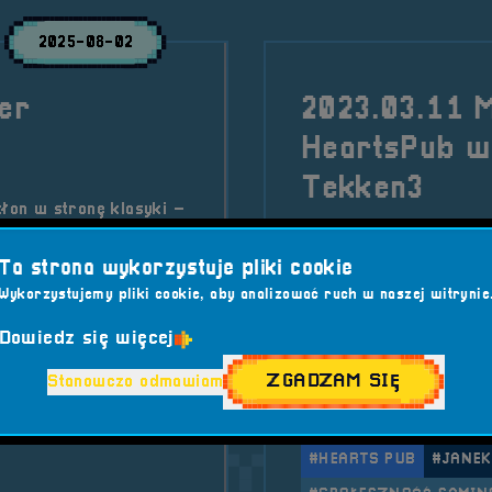
2025-08-02
per
2023.03.11 
HeartsPub w
Tekken3
kłon w stronę klasyki –
a retro areny!
2023-03-11 15:00:00
ywalizacja dla
Ta strona wykorzystuje pliki cookie
Wykorzystujemy pliki cookie, aby analizować ruch w naszej witrynie
Śląsk gości nas wyjątk
przyjeżdżamy do wyjąt
 7
Turnieje RS7
Dowiedz się więcej
Kategorie wpisu:
Mobi
ZGADZAM SIĘ
Stanowczo odmawiam
#HUDSON SOFT
A
#SNES
Tagi:
#GLIWICE
#GRY 
#HEARTS PUB
#JANEK