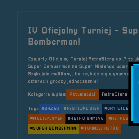
IV Oficjalny Turniej - Su
Bomberman!
Czwarty Oficjalny Turniej RetroSfery vol.7 to u
Super Bomberman na Super Nintendo powraca n
Szykujcie multitapy, bo szykuje się wybuchowa r
czterech graczy jednocześnie!
Kategorie wpisu:
Aktualności
RetroSfera vol.
Tagi:
#BRZEG
#FESTIWAL GIER
#GRY WIDEO
#MULTIPLAYER
#RETRO GAMING
#RETROSFER
#SUPER BOMBERMAN
#TURNIEJ RETRO