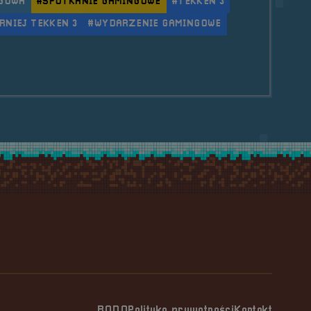
GOWA
#SPOTKANIE GAMINGOWE
#TEKKEN 3
RNIEJ TEKKEN 3
#WYDARZENIE GAMINGOWE
le 2023.03.11 Mobilna RetroSfera w HeartsPub w Gliw
RODO
Polityka prywatności
Kontakt