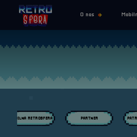
O nas
Mobil
MOBILNA RETROSFERA
PARTNER
PATR
Przeglądaj wpisy w kategori:
Przeglądaj wpisy w kategori:
Przeglą