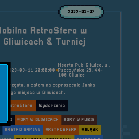
2023-02-03
Mobilna RetroSfera w
 Gliwicach & Turniej
Hearts Pub Gliwice, ul.
2023-03-11 20:00:00
Pszczyńska 29, 44-
100 Gliwice
.
owo często, a zatem na zaproszenie Janka
kowego miejsca w Gliwicach.
lna RetroSfera
Wydarzenia
RETRO
#GRY W GLIWICACH
#GRY W PUBIE
#RETRO GAMING
#RETROSFERA
#ŚLĄSK