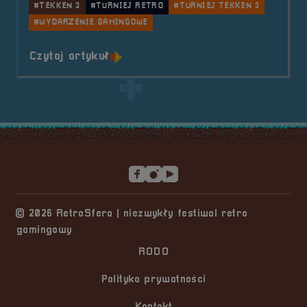
#TEKKEN 3
#TURNIEJ RETRO
#TURNIEJ TEKKEN 3
#WYDARZENIE GAMINGOWE
o tytule 2023.03.11 Mobilna Retr
Czytaj artykuł
Stopka serwisu
© 2026 RetroSfera | niezwykły festiwal retro
gamingowy
RODO
Polityka prywatności
Kontakt