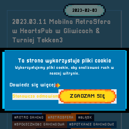
2023-02-03
2023.03.11 Mobilna RetroSfera
w HeartsPub w Gliwicach &
Turniej Tekken3
Hearts Pub
2023-03-11
2023-03-11
Gliwice, ul.
15:00:00
20:00:00
Pszczyńska 29,
Ta strona wykorzystuje pliki cookie
44-100 Gliwice
Wykorzystujemy pliki cookie, aby analizować ruch w
Śląsk gości nas wyjątkowo często, a zatem na
naszej witrynie.
zaproszenie Janka przyjeżdżamy do
Dowiedz się więcej
wyjątkowego miejsca w Gliwicach.
Kategorie wpisu:
Mobilna RetroSfera
Wydarzenia
ZGADZAM SIĘ
Stanowczo odmawiam
Tagi:
#GLIWICE
#GRY RETRO
#GRY W GLIWICACH
#GRY W PUBIE
#HEARTS PUB
#JANEK
#RETRO GAMING
#RETROSFERA
#ŚLĄSK
#SPOŁECZNOŚĆ GAMINGOWA
#SPOTKANIE GAMINGOWE