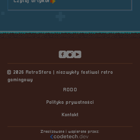
o tytule Patron Medialny &#8211; 
Czytaj artykuł
Stopka serwisu
© 2026 RetroSfera | niezwykły festiwal retro
gamingowy
RODO
Polityka prywatności
Kontakt
Zrealizowane i wspierane przez: