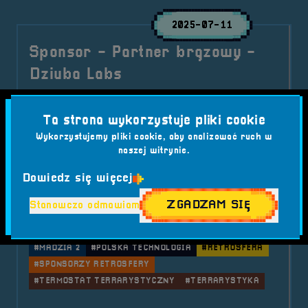
2025-07-11
Sponsor - Partner brązowy -
Dziuba Labs
Do grona sponsorów RetroSfery vol.7 dołącza
Ta strona wykorzystuje pliki cookie
Dziuba Labs Sp. z o.o. – producent
Wykorzystujemy pliki cookie, aby analizować ruch w
nowoczesnych termostatów terrarystycznych
naszej witrynie.
Madzia 2. Polska technologia, pasja i precyzja –
witamy na pokładzie!
Dowiedz się więcej
Kategorie wpisu:
Aktualności
RetroSfera vol. 7
Sponsor
ZGADZAM SIĘ
Stanowczo odmawiam
Tagi:
#BRZEG 2025
#DZIUBA LABS
#ELEKTRONIKA UŻYTKOWA
#FESTIWAL GIER
#MADZIA 2
#POLSKA TECHNOLOGIA
#RETROSFERA
#SPONSORZY RETROSFERY
#TERMOSTAT TERRARYSTYCZNY
#TERRARYSTYKA