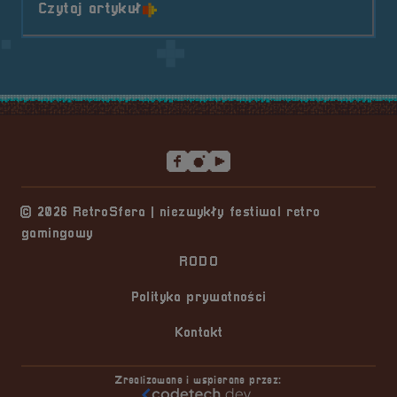
o tytule Sponsor &#8211; Partner
Czytaj artykuł
Stopka serwisu
© 2026 RetroSfera | niezwykły festiwal retro
gamingowy
RODO
Polityka prywatności
Kontakt
Zrealizowane i wspierane przez: