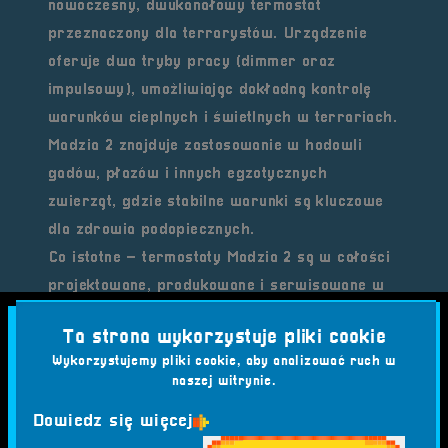
nowoczesny, dwukanałowy termostat
przeznaczony dla terrarystów. Urządzenie
oferuje dwa tryby pracy (dimmer oraz
impulsowy), umożliwiając dokładną kontrolę
warunków cieplnych i świetlnych w terrariach.
Madzia 2 znajduje zastosowanie w hodowli
gadów, płazów i innych egzotycznych
zwierząt, gdzie stabilne warunki są kluczowe
dla zdrowia podopiecznych.
Co istotne – termostaty
Madzia 2 są w całości
projektowane, produkowane i serwisowane w
Polsce
, co podkreśla wysoką jakość wykonania
Ta strona wykorzystuje pliki cookie
i wspiera lokalną gospodarkę.
Wykorzystujemy pliki cookie, aby analizować ruch w
Idealny partner dla RetroSfery
naszej witrynie.
RetroSfera od lat łączy świat technologii
Dowiedz się więcej
dawnych i współczesnych. Współpraca z