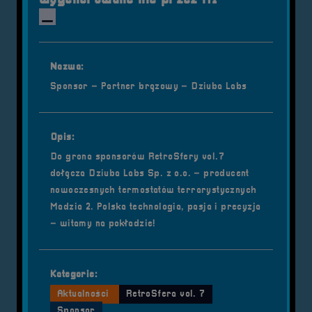
wygenerowane nie przez AI
Nazwa:
Sponsor – Partner brązowy – Dziuba Labs
Opis:
Do grona sponsorów RetroSfery vol.7
dołącza Dziuba Labs Sp. z o.o. – producent
nowoczesnych termostatów terrarystycznych
Madzia 2. Polska technologia, pasja i precyzja
– witamy na pokładzie!
Kategorie:
Aktualności
RetroSfera vol. 7
Sponsor