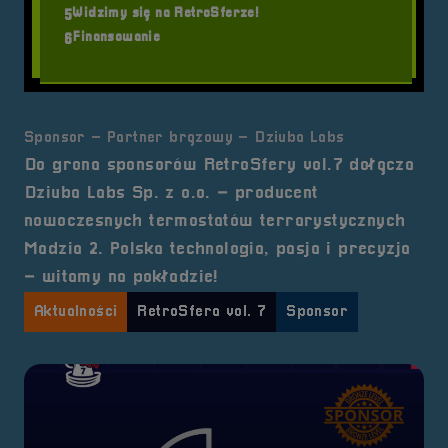
Widzimy się na RetroSferze!
5
Finansowanie
6
Sponsor – Partner brązowy – Dziuba Labs
Do grona sponsorów RetroSfery vol.7 dołącza
Dziuba Labs Sp. z o.o. – producent
nowoczesnych termostatów terrarystycznych
Madzia 2. Polska technologia, pasja i precyzja
– witamy na pokładzie!
Aktualności
RetroSfera vol. 7
Sponsor