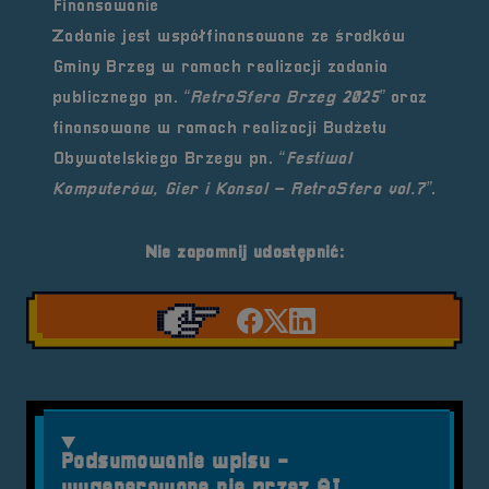
Finansowanie
Zadanie jest współfinansowane ze środków
Gminy Brzeg
w ramach realizacji zadania
publicznego pn.
“RetroSfera Brzeg 2025”
oraz
finansowane w ramach realizacji
Budżetu
Obywatelskiego Brzegu
pn.
“Festiwal
Komputerów, Gier i Konsol – RetroSfera vol.7”
.
Nie zapomnij udostępnić:
Udostępnij na facebook'
Udostępnij na Twiter
Udostępnij na Link
Podsumowanie wpisu -