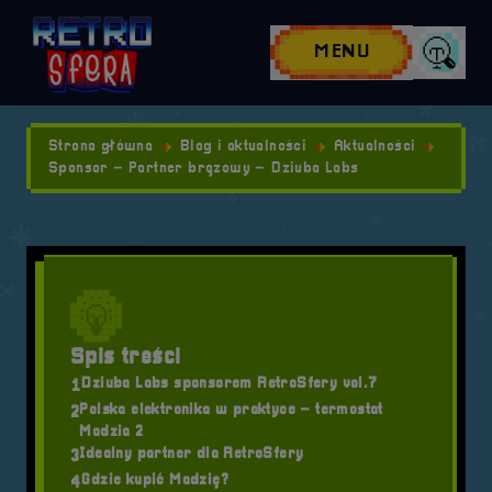
Przejdź do nawigacji
Przejdź do stopki
Przejdź do treści
MENU
Wyszuk
Strona główna
Blog i aktualności
Aktualności
Sponsor – Partner brązowy – Dziuba Labs
Spis treści
Dziuba Labs sponsorem RetroSfery vol.7
1
Polska elektronika w praktyce – termostat
2
Madzia 2
Idealny partner dla RetroSfery
3
Gdzie kupić Madzię?
4