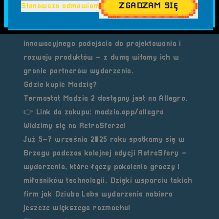
firmą, która łączy nowoczesną elektronikę z
ZGADZAM SIĘ
Stanowczo odmawiam
praktycznym zastosowaniem, idealnie wpisuje
się w naszą filozofię. Dziuba Labs to przykład
innowacyjnego podejścia do projektowania i
rozwoju produktów – z dumą witamy ich w
gronie partnerów wydarzenia.
Gdzie kupić Madzię?
Termostat
Madzia 2
dostępny jest na Allegro.
👉 Link do zakupu:
madzia.app/allegro
Widzimy się na RetroSferze!
Już 5–7 września 2025 roku spotkamy się w
Brzegu podczas kolejnej edycji RetroSfery –
wydarzenia, które łączy pokolenia graczy i
miłośników technologii. Dzięki wsparciu takich
firm jak Dziuba Labs wydarzenie nabiera
jeszcze większego rozmachu!