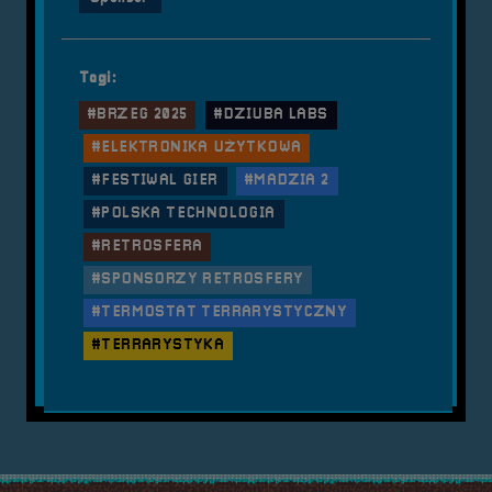
Tagi:
#BRZEG 2025
#DZIUBA LABS
#ELEKTRONIKA UŻYTKOWA
#FESTIWAL GIER
#MADZIA 2
#POLSKA TECHNOLOGIA
#RETROSFERA
#SPONSORZY RETROSFERY
#TERMOSTAT TERRARYSTYCZNY
#TERRARYSTYKA