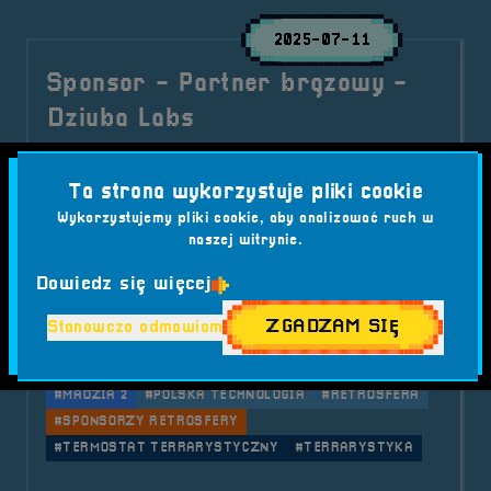
2025-07-11
Sponsor - Partner brązowy -
Dziuba Labs
Do grona sponsorów RetroSfery vol.7 dołącza
Ta strona wykorzystuje pliki cookie
Dziuba Labs Sp. z o.o. – producent
Wykorzystujemy pliki cookie, aby analizować ruch w
nowoczesnych termostatów terrarystycznych
naszej witrynie.
Madzia 2. Polska technologia, pasja i precyzja –
witamy na pokładzie!
Dowiedz się więcej
Kategorie wpisu:
Aktualności
RetroSfera vol. 7
Sponsor
ZGADZAM SIĘ
Stanowczo odmawiam
Tagi:
#BRZEG 2025
#DZIUBA LABS
#ELEKTRONIKA UŻYTKOWA
#FESTIWAL GIER
#MADZIA 2
#POLSKA TECHNOLOGIA
#RETROSFERA
#SPONSORZY RETROSFERY
#TERMOSTAT TERRARYSTYCZNY
#TERRARYSTYKA