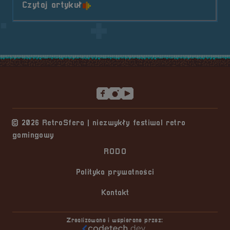
o tytule Sponsor &#8211; Partner
Czytaj artykuł
Stopka serwisu
© 2026 RetroSfera | niezwykły festiwal retro
gamingowy
RODO
Polityka prywatności
Kontakt
Zrealizowane i wspierane przez: