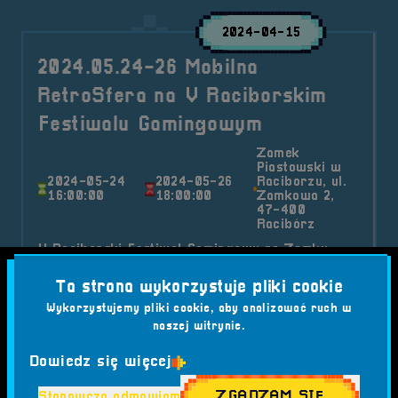
2024-04-15
2024.05.24-26 Mobilna
RetroSfera na V Raciborskim
Festiwalu Gamingowym
Zamek
Piastowski w
2024-05-24
2024-05-26
Raciborzu, ul.
16:00:00
18:00:00
Zamkowa 2,
47-400
Racibórz
V Raciborski Festiwal Gamingowy na Zamku
Piastowskim w Raciborzu odbędzie się już 21-26
Ta strona wykorzystuje pliki cookie
V 2024!
Wykorzystujemy pliki cookie, aby analizować ruch w
Kategorie wpisu:
Mobilna RetroSfera
Wydarzenia
naszej witrynie.
Tagi:
#COSPLAYERZY
#CS
Dowiedz się więcej
#CYBERBEZPIECZEŃSTWO
#DRENGOWIE Z NAD GÓRNEJ ODRY
#FLIPPERY
ZGADZAM SIĘ
Stanowczo odmawiam