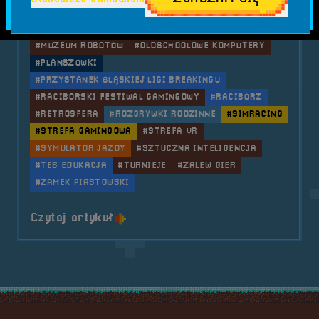
#GIGANCI PROGRAMOWANIA
#KONCERT
#KONSOLE
#KS BREAKING RACIBÓRZ
#LASERTAG
#LOL
#MUZEUM ROBOTÓW
#OLDSCHOOLOWE KOMPUTERY
#PLANSZÓWKI
#PRZYSTANEK ŚLĄSKIEJ LIGI BREAKINGU
#RACIBORSKI FESTIWAL GAMINGOWY
#RACIBÓRZ
#RETROSFERA
#ROZGRYWKI RODZINNE
#SIMRACING
#STREFA GAMINGOWA
#STREFA VR
#SYMULATOR JAZDY
#SZTUCZNA INTELIGENCJA
#TEB EDUKACJA
#TURNIEJE
#ZALEW GIER
#ZAMEK PIASTOWSKI
o tytule 2024.05.24-26 Mobilna R
Czytaj artykuł