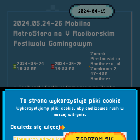
2024-04-15
2024.05.24-26 Mobilna
RetroSfera na V Raciborskim
Festiwalu Gamingowym
Zamek
Piastowski w
2024-05-24
2024-05-26
Raciborzu, ul.
16:00:00
18:00:00
Zamkowa 2,
47-400
Racibórz
V Raciborski Festiwal Gamingowy na Zamku
Piastowskim w Raciborzu odbędzie się już 21-26
Ta strona wykorzystuje pliki cookie
V 2024!
Wykorzystujemy pliki cookie, aby analizować ruch w
Kategorie wpisu:
Mobilna RetroSfera
Wydarzenia
naszej witrynie.
Tagi:
#COSPLAYERZY
#CS
Dowiedz się więcej
#CYBERBEZPIECZEŃSTWO
#DRENGOWIE Z NAD GÓRNEJ ODRY
#FLIPPERY
ZGADZAM SIĘ
Stanowczo odmawiam