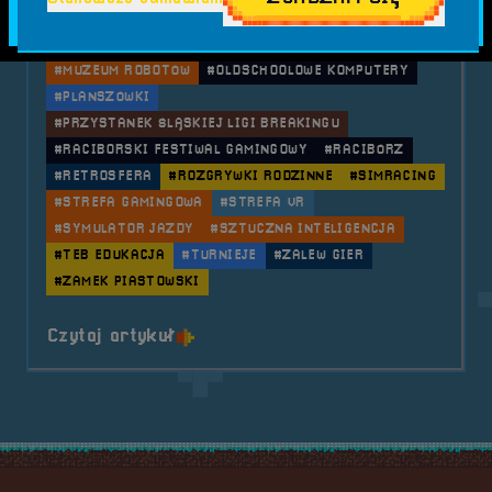
#GIGANCI PROGRAMOWANIA
#KONCERT
#KONSOLE
#KS BREAKING RACIBÓRZ
#LASERTAG
#LOL
#MUZEUM ROBOTÓW
#OLDSCHOOLOWE KOMPUTERY
#PLANSZÓWKI
#PRZYSTANEK ŚLĄSKIEJ LIGI BREAKINGU
#RACIBORSKI FESTIWAL GAMINGOWY
#RACIBÓRZ
#RETROSFERA
#ROZGRYWKI RODZINNE
#SIMRACING
#STREFA GAMINGOWA
#STREFA VR
#SYMULATOR JAZDY
#SZTUCZNA INTELIGENCJA
#TEB EDUKACJA
#TURNIEJE
#ZALEW GIER
#ZAMEK PIASTOWSKI
o tytule 2024.05.24-26 Mobilna R
Czytaj artykuł