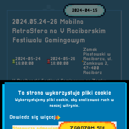
2024-04-15
2024.05.24-26 Mobilna
RetroSfera na V Raciborskim
Festiwalu Gamingowym
Zamek
Piastowski w
2024-05-24
2024-05-26
Raciborzu, ul.
16:00:00
18:00:00
Zamkowa 2,
47-400
Racibórz
V Raciborski Festiwal Gamingowy na Zamku
Piastowskim w Raciborzu odbędzie się już 21-26
Ta strona wykorzystuje pliki cookie
V 2024!
Wykorzystujemy pliki cookie, aby analizować ruch w
Kategorie wpisu:
Mobilna RetroSfera
Wydarzenia
naszej witrynie.
Tagi:
#COSPLAYERZY
#CS
Dowiedz się więcej
#CYBERBEZPIECZEŃSTWO
#DRENGOWIE Z NAD GÓRNEJ ODRY
#FLIPPERY
ZGADZAM SIĘ
Stanowczo odmawiam