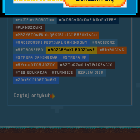
#GIGANCI PROGRAMOWANIA
#KONCERT
#KONSOLE
#KS BREAKING RACIBÓRZ
#LASERTAG
#LOL
#MUZEUM ROBOTÓW
#OLDSCHOOLOWE KOMPUTERY
#PLANSZÓWKI
#PRZYSTANEK ŚLĄSKIEJ LIGI BREAKINGU
#RACIBORSKI FESTIWAL GAMINGOWY
#RACIBÓRZ
#RETROSFERA
#ROZGRYWKI RODZINNE
#SIMRACING
#STREFA GAMINGOWA
#STREFA VR
#SYMULATOR JAZDY
#SZTUCZNA INTELIGENCJA
#TEB EDUKACJA
#TURNIEJE
#ZALEW GIER
#ZAMEK PIASTOWSKI
o tytule 2024.05.24-26 Mobilna R
Czytaj artykuł