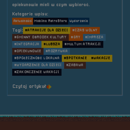
opiekunowie mieli w czym wybierać.
Kategorie wpisu:
Aktualności
Mobilna RetroSfera
Wydarzenia
Tagi:
#ATRAKCJE DLA DZIECI
#CZAS WOLNY
#GMINNY OŚRODEK KULTURY
#GRY
#IMPREZA
#INTEGRACJA
#LUBSZA
#MULTUM ATRAKCJI
#OPIEKUNOWIE
#ROZRYWKA
#SPOŁECZNOŚĆ LOKALNA
#SPOTKANIE
#WAKACJE
#WYDARZENIE DLA DZIECI
#ZABAWA
#ZAKOŃCZENIE WAKACJI
o tytule 2021.08.26 Mobilna Retr
Czytaj artykuł