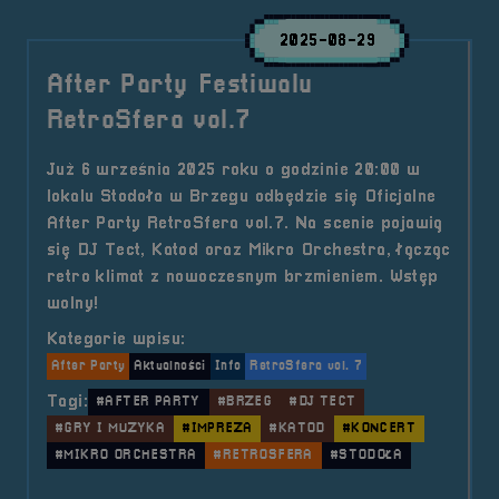
2025-08-29
After Party Festiwalu
RetroSfera vol.7
Już 6 września 2025 roku o godzinie 20:00 w
lokalu Stodoła w Brzegu odbędzie się Oficjalne
After Party RetroSfera vol.7. Na scenie pojawią
się DJ Tect, Katod oraz Mikro Orchestra, łącząc
retro klimat z nowoczesnym brzmieniem. Wstęp
wolny!
Kategorie wpisu:
After Party
Aktualności
Info
RetroSfera vol. 7
Tagi:
#AFTER PARTY
#BRZEG
#DJ TECT
#GRY I MUZYKA
#IMPREZA
#KATOD
#KONCERT
#MIKRO ORCHESTRA
#RETROSFERA
#STODOŁA