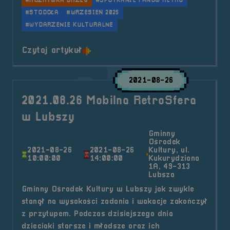
#ROZRYWKA BRZEG
#SPOTKANIE FANÓW RETRO
#STODOŁA
#WRZESIEŃ 2025
#WYDARZENIE KULTURALNE
o tytule After Party &#8211; Nowa
Czytaj artykuł
2021-08-26
2021.08.26 Mobilna RetroSfera
w Lubszy
Gminny
Ośrodek
2021-08-26
2021-08-26
Kultury, ul.
10:00:00
14:00:00
Kukurydziana
1A, 49-313
Lubsza
Gminny Ośrodek Kultury w Lubszy jak zwykle
stanął na wysokości zadania i wakacje zakończył
z przytupem. Podczas dzisiejszego dnia
dzieciaki starsze i młodsze oraz ich