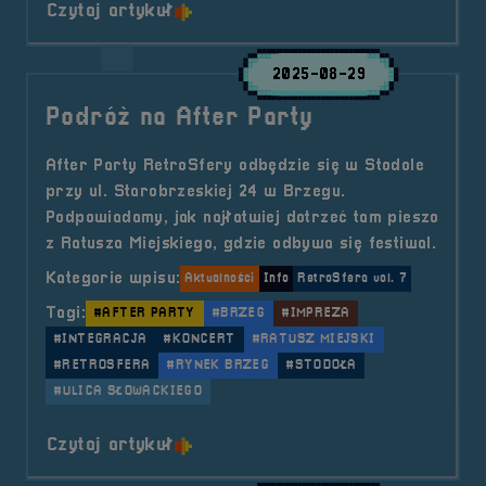
o tytule After Party Festiwalu Ret
Czytaj artykuł
2025-08-29
Podróż na After Party
After Party RetroSfery odbędzie się w Stodole
przy ul. Starobrzeskiej 24 w Brzegu.
Podpowiadamy, jak najłatwiej dotrzeć tam pieszo
z Ratusza Miejskiego, gdzie odbywa się festiwal.
Kategorie wpisu:
Aktualności
Info
RetroSfera vol. 7
Tagi:
#AFTER PARTY
#BRZEG
#IMPREZA
#INTEGRACJA
#KONCERT
#RATUSZ MIEJSKI
#RETROSFERA
#RYNEK BRZEG
#STODOŁA
#ULICA SŁOWACKIEGO
o tytule Podróż na After Party
Czytaj artykuł