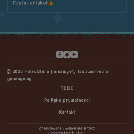
o tytule After Party Festiwalu Ret
Czytaj artykuł
Stopka serwisu
© 2026 RetroSfera | niezwykły festiwal retro
gamingowy
RODO
Polityka prywatności
Kontakt
Zrealizowane i wspierane przez: