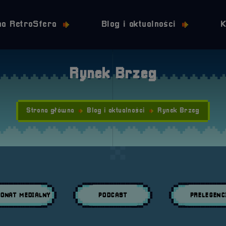
Przejdź do nawigacji
Przejdź do stopki
Przejdź do treści
na RetroSfera
Blog i aktualności
K
Rynek Brzeg
Strona główna
Blog i aktualności
Rynek Brzeg
ONAT MEDIALNY
PODCAST
PRELEGENC
daj wpisy w kategori:
Przeglądaj wpisy w kategori:
Przeglądaj wpisy w 