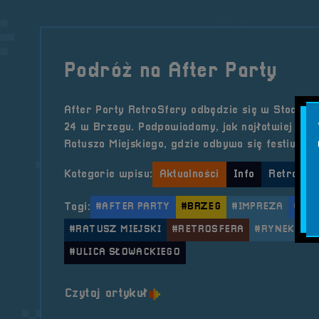
Podróż na After Party
After Party RetroSfery odbędzie się w Stodole 
24 w Brzegu. Podpowiadamy, jak najłatwiej dotr
Ratusza Miejskiego, gdzie odbywa się festiwal.
Kategorie wpisu:
Aktualności
Info
RetroSfer
Tagi:
#AFTER PARTY
#BRZEG
#IMPREZA
#IN
#RATUSZ MIEJSKI
#RETROSFERA
#RYNEK BRZ
#ULICA SŁOWACKIEGO
o tytule Podróż na After Par
Czytaj artykuł