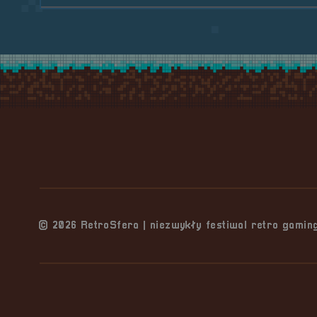
Stopka serwisu
© 2026 RetroSfera | niezwykły festiwal retro gami