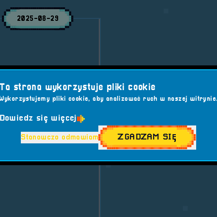
2025-08-29
przy ul. Starobrzeskiej
Ta strona wykorzystuje pliki cookie
zeć tam pieszo z
Wykorzystujemy pliki cookie, aby analizować ruch w naszej witrynie
Dowiedz się więcej
a vol. 7
ZGADZAM SIĘ
Stanowczo odmawiam
TEGRACJA
#KONCERT
EG
#STODOŁA
ty