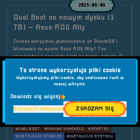
2025-06-06
Dual Boot na nowym dysku (1
TB) – Asus ROG Ally
Chcesz korzystać jednocześnie ze SteamOS i
Windowsa na swoim Asus ROG Ally? Ten
szczegółowy poradnik krok po kroku pokaże Ci,
jak bezpiecznie wymienić dysk, wykonać backup,
Ta strona wykorzystuje pliki cookie
zainstalować oba systemy oraz swobodnie się
Wykorzystujemy pliki cookie, aby analizować ruch w
między nimi przełączać. Idealne rozwiązanie dla
naszej witrynie.
graczy i entuzjastów technologii, którzy chcą w
pełni wykorzystać możliwości swojego
Dowiedz się więcej
urządzenia.
ZGADZAM SIĘ
Stanowczo odmawiam
Kategorie wpisu:
Aktualności
Tagi:
#ASUS ROG ALLY
#BACKUP
#BOOT MENU
#DUAL BOOT
#GAMING HANDHELD
#GPARTED
#INSTALACJA STEAMOS
#INSTALACJA SYSTEMU