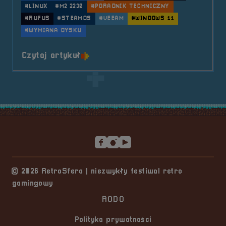
#LINUX
#M2 2230
#PORADNIK TECHNICZNY
#RUFUS
#STEAMOS
#VEEAM
#WINDOWS 11
#WYMIANA DYSKU
o tytule Dual Boot na nowym dysk
Czytaj artykuł
Stopka serwisu
© 2026 RetroSfera | niezwykły festiwal retro
gamingowy
RODO
Polityka prywatności